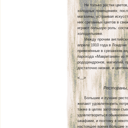
Не только ростки цветов, 
холодных помещениях; посл
магазины, устраивая искусс
них срезанных цветов в све
играют большую роль: соста
холодильнике.
Между прочим английские 
апреле 1910 года в Лондоне
привезённые в срезанном в
парохода «Мавритания» из 
рододендронов, магнолий, п
достаточно низкая, и цвете
<...>
Рестораны,
Большие и лучшие рестора
желают удовлетворить потре
также в целях заготовки съе
удовлетвориться обыкновен
шкафами, и поэтому в некот
настоящее время большие х