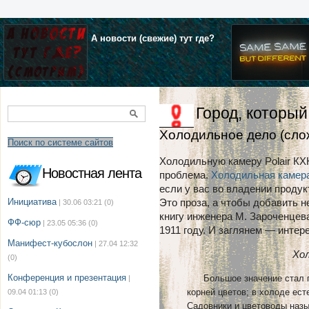
А новости (свежие) тут где?
Город, который
Холодильное дело (сло
Поиск по системе сайтов
Холодильную камеру Polair КХН-
Новостная лента
проблема.
Холодильная камера 
если у вас во владении продук
Инициатива
Это проза, а чтобы добавить не
| 30.06 03:21
(0)
книгу инженера М. Зароченцев
ФФ-сюр
| 23.05 05:36
(0)
1911 году. И заглянем — интер
Манифест-кубослон
| 27.04 12:32
Хо
(0)
Конференция и презентация
Большое значение стал пр
|
корней цветов; в холоде ест
09.04 01:13
(0)
Садовники и цветоводы назы