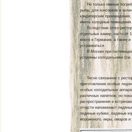
Не только пивные погреба
рыбы, для консервов и зелен
кондитерские произведения,
иметь холодные помещения.
Вследствие этого рестора
отдельных камер, часто от 
много в Германии, а также и
устраиваться.
В Москве при гостиницах 
устроены холодильники (см. 
Тесно связанное с рестор
приготовление особых ледя
особых холодильных аппара
различных напитков, но пок
распространения и встречаю
отчасти напоминают ледяные
ледяные кубики, ледяные ко
мороженого, икры, омаров и 