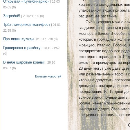
Открывая «Кулибинарию»
| 13.03
хранятся в холодильных по
05:05
(0)
упакованном виде; при жела
Загребай!
расцветшее растение.
| 20.02 11:39
(0)
Очень хорошо можно сохра
Трёх лимериков манифест
| 01.01
гладиоля, роз, сирени в ра
22:55
(0)
месяцев и более. В особенн
Про пищи вулкан
которых в громадных количе
| 01.01 15:38
(0)
Францию, Италию, Россию, 
Гравировка с разбегу
| 10.11 21:52
предприятие подобного рода
(0)
ежегодно отправляет от 12 
В небе шаровые краны!
имеют то преимущество пере
| 28.10
28 дней могут уже дать цве
03:07
(0)
или размельчённый торф и с
Больше новостей
чтобы не допустить преобла
доходит потом при дневном с
продолжение 10–18 дней до 
всякое время полные цветы 
богаче, нежели обыкновенны
никогда не дадут. Сравните
специально холодильное по