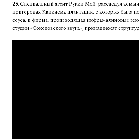
25
. Специальный агент Рукки Мой, расследуя аомын
пригородах Квикнема плантации, с которых была по
соуса, и фирма, производящая инфрамалиновые ген
студии «Соколовского звука», принадлежат структу