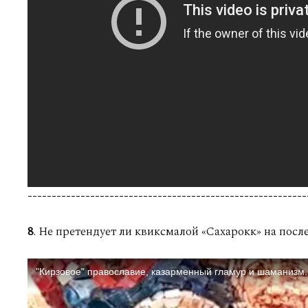
----------------------------------------------------------
8
. Не претендует ли квиксмалой «Сахарокк» на после