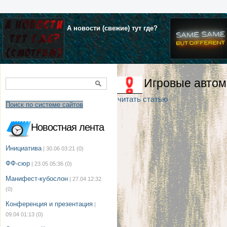
А новости (свежие) тут где?
Игровые авто
читать статью
Поиск по системе сайтов
Новостная лента
Инициатива
| 30.06 03:21
(0)
ФФ-сюр
| 23.05 05:36
(0)
Манифест-кубослон
| 27.04 12:32
(0)
Конференция и презентация
|
09.04 01:13
(0)