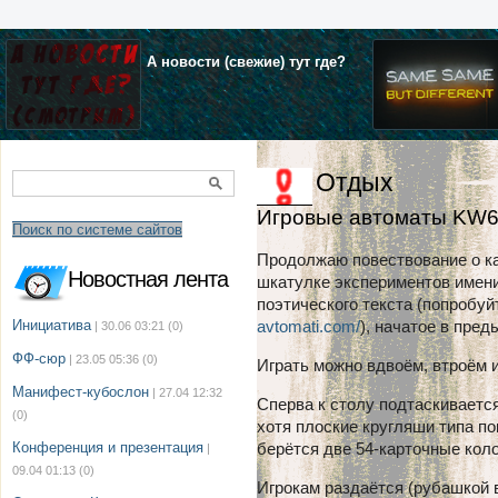
А новости (свежие) тут где?
Отдых
Игровые автоматы KW
Поиск по системе сайтов
Продолжаю повествование о ка
Новостная лента
шкатулке экспериментов имен
поэтического текста (попробуй
Инициатива
avtomati.com/
), начатое в пре
| 30.06 03:21
(0)
ФФ-сюр
| 23.05 05:36
(0)
Играть можно вдвоём, втроём 
Манифест-кубослон
| 27.04 12:32
Сперва к столу подтаскиваетс
(0)
хотя плоские кругляши типа по
Конференция и презентация
берётся две 54-карточные кол
|
09.04 01:13
(0)
Игрокам раздаётся (рубашкой в