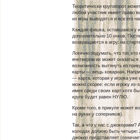
Теоретически круговорот може
любой участник имеет право вы
из игры выводятся и все его 
Каждая фишка, оставшаяся у и
дополнительно 10 очков. Посл
возвращаются в игру: на старте
Логично подумать, что тот, кто
вчетвером их может оказаться 
возможность вытянуть из прик
карты — вещь коварная. Напри
— карта, которая у игрока уже
можно скорее: если игроку из-
имея среди своих карт хотя бы
круге будет равен НУЛЮ.
Кроме того, в прикупе может в
на руках у соперников).
Так, а что у нас c джокерами?
колодах должно быть четыре: 
джокер представляет (означае