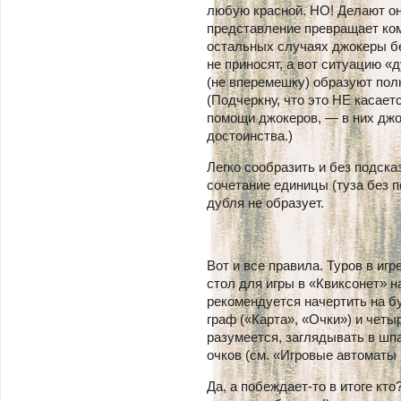
любую красной. НО! Делают они
представление превращает ком
остальных случаях джокеры бе
не приносят, а вот ситуацию «
(не вперемешку) образуют пол
(Подчеркну, что это НЕ касае
помощи джокеров, — в них джо
достоинства.)
Легко сообразить и без подсказ
сочетание единицы (туза без п
дубля не образует.
Вот и все правила. Туров в иг
стол для игры в «Квиксонет» н
рекомендуется начертить на бу
граф («Карта», «Очки») и четы
разумеется, заглядывать в шп
очков (см. «Игровые автоматы
Да, а побеждает-то в итоге кто?