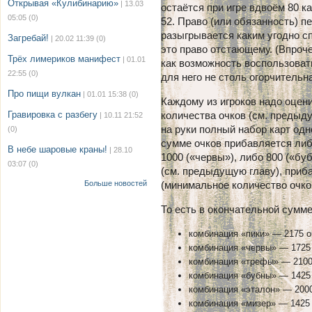
Открывая «Кулибинарию»
| 13.03
остаётся при игре вдвоём 80 ка
05:05
(0)
52. Право (или обязанность) п
разыгрывается каким угодно 
Загребай!
| 20.02 11:39
(0)
это право отстающему. (Впроч
Трёх лимериков манифест
| 01.01
как возможность воспользова
22:55
(0)
для него не столь огорчительна
Про пищи вулкан
| 01.01 15:38
(0)
Каждому из игроков надо оцени
Гравировка с разбегу
количества очков (см. предыд
| 10.11 21:52
на руки полный набор карт одн
(0)
сумме очков прибавляется либ
В небе шаровые краны!
| 28.10
1000 («червы»), либо 800 («б
03:07
(0)
(см. предыдущую главу), приб
Больше новостей
(минимальное количество очко
То есть в окончательной сумм
комбинация «пики» — 2175 о
комбинация «червы» — 1725 
комбинация «трефы» — 2100
комбинация «бубны» — 1425 
комбинация «эталон» — 2000
комбинация «мизер» — 1425 