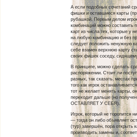
А если подобных сочетаний ср
фишки и оставшиеся карты (пр
рубашкой. Первым делом игрок
комбинаций можно составить 
карт из числа тех, которые у н
на любую комбинацию и без пр
следует положить ненужную ка
себе взамен верхнюю карту сто
своих фишек соседу, сидящему
В принципе, можно сделать ср
распоряжении. Стоит ли поступ
разных, так сказать, местах 
того как игрок останавливается
тот не желает менять карты, о
переходит дальше (но получ
ОСТАВЛЯЕТ У СЕБЯ).
Игрок, который не торопится н
— тогда он либо объявляет ос
(тур) завершён, пора открыть к
производить замены и, соотве