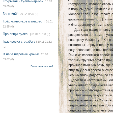
Открывая «Кулибинарию»
| 13.03
государство, которое стол
05:05
(0)
в игорном доме. Начиная с к
Загребай!
Monaco et de Passe-Impaire 
| 20.02 11:39
(0)
]
, и ко
французской рулетки. —
К.
Трёх лимериков манифест
| 01.01
и благоденствует там на счё
22:55
(0)
Два года назад я присутст
Про пищи вулкан
| 01.01 15:38
(0)
расцветился флагами, пушки
навстречу Альберту I. Княз
Гравировка с разбегу
| 10.11 21:52
панталоны, чёрную шляпу me
(0)
поцеловавшись с принцессой
В небе шаровые краны!
| 28.10
Гейне из известного еврейск
03:07
(0)
толпы и трубных звуков при
произнёс пышную речь, где г
Больше новостей
видеть у себя своего обожае
необычайной радости» по сл
мудрости и настойчивых цел
увеличивает создание вашег
прогресса и благоденствия 
Этот «плод мудрости» и «н
возобновлением на 25 лет к
подписанного в начале 70-х
содержателем рулетки в Б