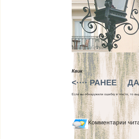
Квик
<···· РАНЕЕ
ДА
Если вы обнаружили ошибку в тексте, то выд
Комментарии чит