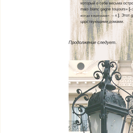
который о себе весьма остроум
mais
blanc
gagne toujours»
[
«
]
. Этот 
всегда в выигрыше». —
К.
царствующими домами.
Продолжение следует.