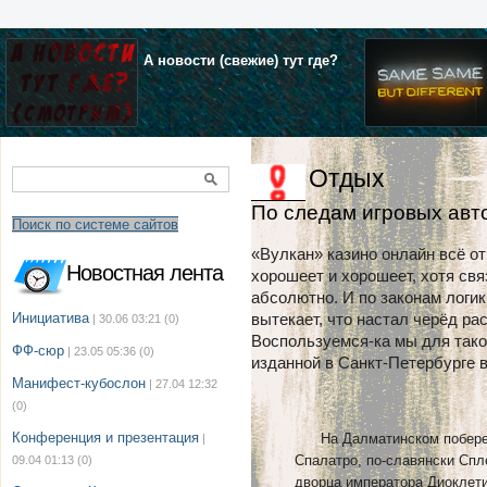
А новости (свежие) тут где?
Отдых
По следам игровых авт
Поиск по системе сайтов
«Вулкан» казино онлайн всё от
Новостная лента
хорошеет и хорошеет, хотя св
абсолютно. И по законам логи
Инициатива
вытекает, что настал черёд ра
| 30.06 03:21
(0)
Воспользуемся-ка мы для таког
ФФ-сюр
| 23.05 05:36
(0)
изданной в Санкт-Петербурге в 
Манифест-кубослон
| 27.04 12:32
(0)
Конференция и презентация
На Далматинском побережь
|
Спалатро, по-славянски Спл
09.04 01:13
(0)
дворца императора Диоклет