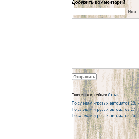
Добавить комментарий
Имя
Последнее из рубрики
Отдых
По следам игровых автоматов 28, 
По следам игровых автоматов 27
| 
По следам игровых автоматов 26
| 