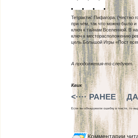
Тетрактис Пифагора. (Честно 
при чём, так что можно было и
ключ к тайнам Вселенной. В на
ключ к месторасположению рев
цель Большой Игры «Пост всег
А продолжения-то следуют.
Квик
<···· РАНЕЕ
ДА
Если вы обнаружили ошибку в тексте, то выд
Комментарии чит