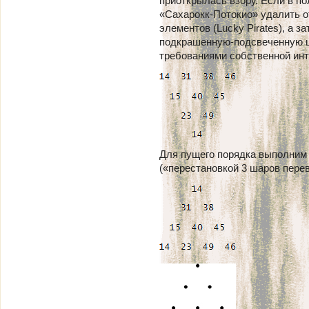
приоткрылась взору. Если в п
«Сахарокк-Потокио» удалить о
элементов (Lucky Pirates), а 
подкрашенную-подсвеченную ц
требованиями собственной инту
Для пущего порядка выполним
(«перестановкой 3 шаров перев