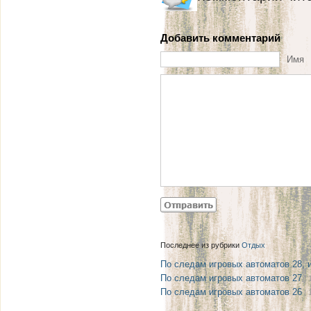
Добавить комментарий
Имя
Последнее из рубрики
Отдых
По следам игровых автоматов 28, 
По следам игровых автоматов 27
| 
По следам игровых автоматов 26
| 