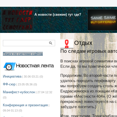
А новости (свежие) тут где?
Отдых
По следам игровых авт
Поиск по системе сайтов
В поисках игровой семантики 
Новостная лента
Если да, то вы практически чл
Продолжим. Во второй части п
Инициатива
| 30.06 03:21
(0)
удалось породить перфокарту 
ФФ-сюр
| 23.05 05:36
(0)
мы попробуем создать столь ж
Ендрасиоморха из локации «К
Манифест-кубослон
| 27.04 12:32
горами «Местности 404». (О ж
(0)
прекрасном) повествуется на с
Конференция и презентация
|
забудьте посетить.)
09.04 01:13
(0)
Итак, приступим. Транскрибац