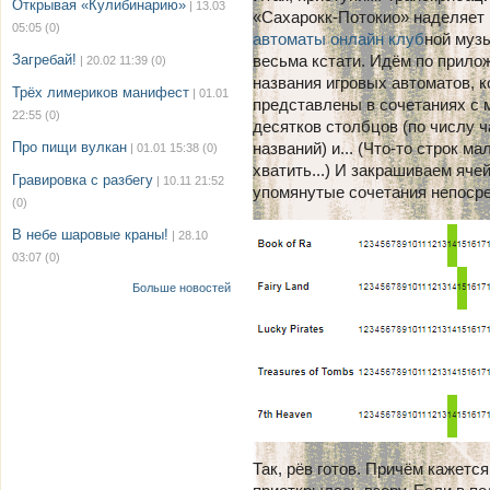
Открывая «Кулибинарию»
| 13.03
«Сахарокк-Потокио» наделяет 
05:05
(0)
автоматы онлайн клуб
ной музы
Загребай!
весьма кстати. Идём по прило
| 20.02 11:39
(0)
названия игровых автоматов, 
Трёх лимериков манифест
| 01.01
представлены в сочетаниях с 
22:55
(0)
десятков столбцов (по числу ч
Про пищи вулкан
названий) и... (Что-то строк 
| 01.01 15:38
(0)
хватить...) И закрашиваем яче
Гравировка с разбегу
| 10.11 21:52
упомянутые сочетания непосре
(0)
В небе шаровые краны!
| 28.10
03:07
(0)
Больше новостей
Так, рёв готов. Причём кажетс