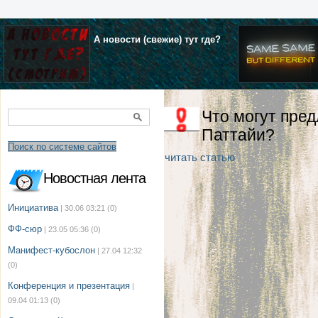
А новости (свежие) тут где?
Что могут пре
Паттайи?
Поиск по системе сайтов
читать статью
Новостная лента
Инициатива
| 30.06 03:21
(0)
ФФ-сюр
| 23.05 05:36
(0)
Манифест-кубослон
| 27.04 12:32
(0)
Конференция и презентация
|
09.04 01:13
(0)