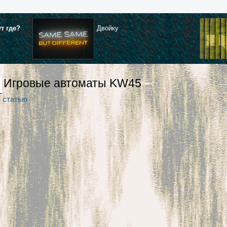
ут где?
Двойку
Игровые автоматы KW45
ь статью