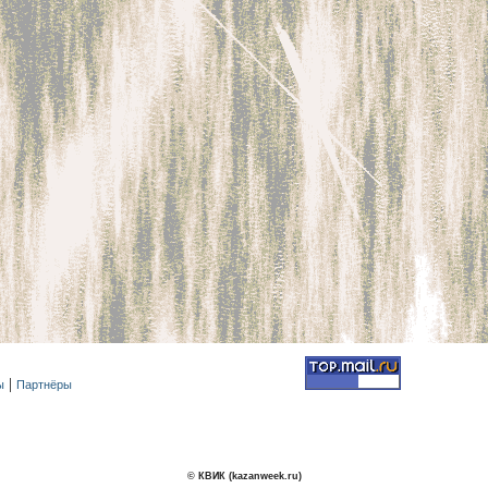
ы
Партнёры
© КВИК (kazanweek.ru)