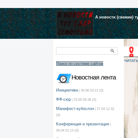
А новости (свежие) т
читат
Поиск по системе сайтов
Новостная лента
Инициатива
| 30.06 03:21
(0)
ФФ-сюр
| 23.05 05:36
(0)
Манифест-кубослон
| 27.04 12:32
(0)
Конференция и презентация
|
09.04 01:13
(0)