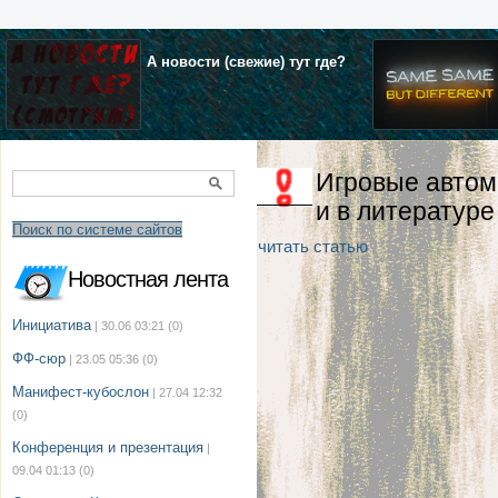
А новости (свежие) тут где?
Игровые автом
и в литературе
Поиск по системе сайтов
читать статью
Новостная лента
Инициатива
| 30.06 03:21
(0)
ФФ-сюр
| 23.05 05:36
(0)
Манифест-кубослон
| 27.04 12:32
(0)
Конференция и презентация
|
09.04 01:13
(0)