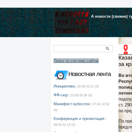
А новости (свежие) т
Каза
Поиск по системе сайтов
за к
Новостная лента
Во вт
Респу
Инициатива
| 30.06 03:21
(0)
полиц
летне
ФФ-сюр
| 23.05 05:36
(0)
подозр
Манифест-кубослон
| 27.04 12:32
ст. 29
(0)
по пре
Конференция и презентация
|
По пре
09.04 01:13
(0)
предл