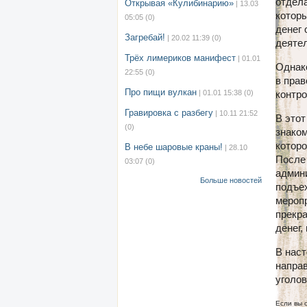
отдела
Открывая «Кулибинарию»
| 13.03
которы
05:05
(0)
денег 
Загребай!
| 20.02 11:39
(0)
деяте
Трёх лимериков манифест
| 01.01
Однак
22:55
(0)
в прав
Про пищи вулкан
| 01.01 15:38
(0)
контр
Гравировка с разбегу
| 10.11 21:52
В этот
(0)
знаком
котор
В небе шаровые краны!
| 28.10
После 
03:07
(0)
админи
Больше новостей
подъех
меропр
прекра
денег
В нас
направ
уголов
Если вы 