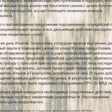
 по борьбе с экономическими преступлениями и подобрать чело
й мог выступить в качестве посетителя салона с целью получе
от его руководства, осуществляющего незаконную игорную
льность.
о о противоправном предложении подозреваемых полицейский 
оохранительные органы, и все дальнейшие действия проходили
олем оперативных служб.
 же день Илалов, Гиззатуллин, сотрудник органов внутренних де
ый зашли в помещение салона по улице Мусина города Казани,
ом обнаружили аппараты для осуществления игорной деятельнос
чего мужчина, предъявив служебное удостоверение, обратился
стратору с просьбой пригласить руководство. От лица последн
ал местный житель, который также содействовал в проведении
иятия. Илалов и Гиззатуллин потребовали от него 15 тысяч руб
щение проверки деятельности салона. В результате, после пол
, подозреваемые были задержаны сотрудниками ОРЧ СБ МВД по
тоящее время проводятся необходимые следственные действия,
ленные на сбор и закрепление доказательств. Расследование
ного дела продолжается.
обнаружили ошибку в тексте, то выделите часть текста и нажмите Ctrl+Enter