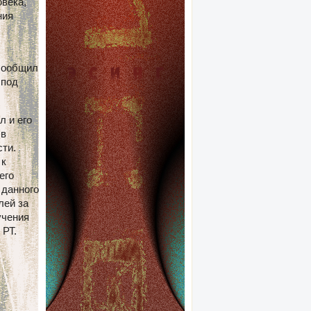
века,
ния
сообщил
 под
л и его
 в
ти.
 к
его
 данного
лей за
учения
 РТ.