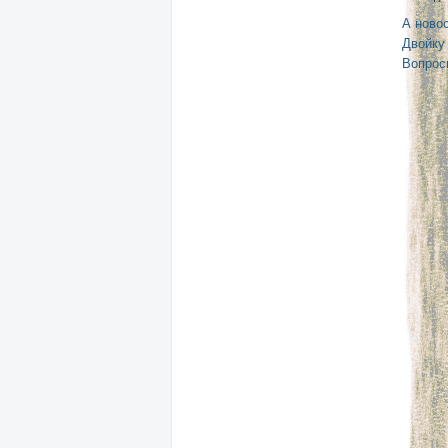
А новос
Двойку
Вопрос