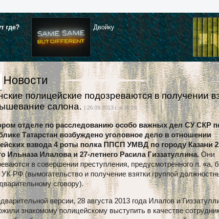
ут где?
Двойку
Новости
нские полицейские подозреваются в получении в
рышевание салона.
| 26.09.2013 г. в 18:26
ором отделе по расследованию особо важных дел СУ СКР п
блике Татарстан возбуждено уголовное дело в отношении
ейских взвода 4 роты полка ППСП УМВД по городу Казани 2
го Ильназа Илалова и 27-летнего Расила Гиззатуллина.
Они
еваются в совершении преступления, предусмотренного п. «а, б»
0 УК РФ (вымогательство и получение взятки группой должностн
дварительному сговору).
дварительной версии, 28 августа 2013 года Илалов и Гиззатулл
ожили знакомому полицейскому выступить в качестве сотрудни