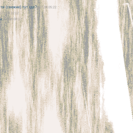
ти (свежие) тут где?
| 27.08 05:22
| 21.08 22:12
ы
| 08.08 08:17