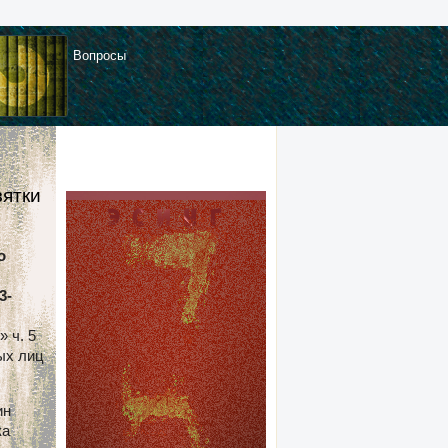
Вопросы
зятки
о
3-
 ч. 5
ых лиц
ин
ка