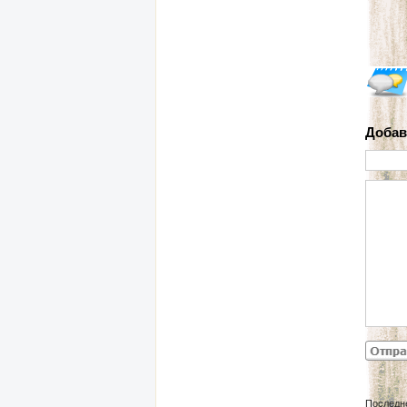
Добав
Последн