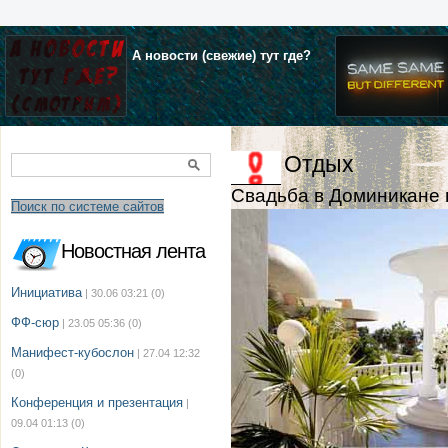
А новости (свежие) тут где?
Отдых
Свадьба в Доминикане 
Поиск по системе сайтов
Новостная лента
Инициатива
| 30.06 03:21
(0)
ФФ-сюр
| 23.05 05:36
(0)
Манифест-кубослон
| 27.04 12:32
(0)
Конференция и презентация
|
09.04 01:13
(0)