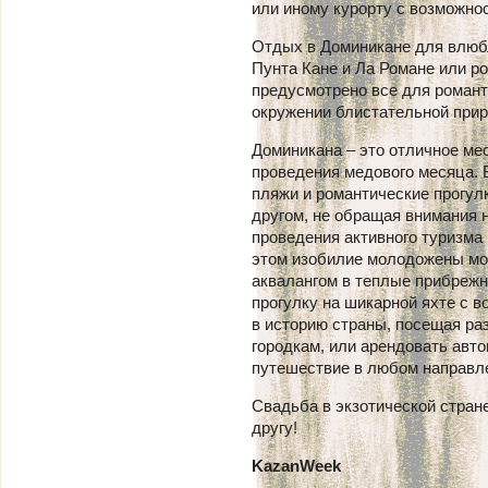
или иному курорту с возможно
Отдых в Доминикане для влюб
Пунта Кане и Ла Романе или р
предусмотрено все для романт
окружении блистательной при
Доминикана – это отличное ме
проведения медового месяца.
пляжи и романтические прогул
другом, не обращая внимания 
проведения активного туризма 
этом изобилие молодожены мог
аквалангом в теплые прибрежн
прогулку на шикарной яхте с 
в историю страны, посещая ра
городкам, или арендовать авт
путешествие в любом направл
Свадьба в экзотической стране
другу!
KazanWeek