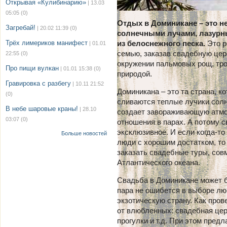
Открывая «Кулибинарию»
| 13.03
05:05
(0)
Отдых в Доминикане – это н
Загребай!
| 20.02 11:39
(0)
солнечными лучами, лазурн
Трёх лимериков манифест
из белоснежного песка.
Это 
| 01.01
семью, заказав свадебную це
22:55
(0)
окружении пальмовых рощ, тро
Про пищи вулкан
| 01.01 15:38
(0)
природой.
Гравировка с разбегу
| 10.11 21:52
Доминикана – это та страна, к
(0)
сливаются теплые лучики солн
В небе шаровые краны!
| 28.10
создает завораживающую атмо
03:07
(0)
отношения в парах. А потому с
эксклюзивное. И если когда-то
Больше новостей
люди с хорошим достатком, то
заказать свадебные туры, сов
Атлантического океана.
Свадьба в Доминикане может б
пара не ошибется в выборе лю
экзотическую страну. Как про
от влюбленных: свадебная цер
прогулки и т.д. При этом предл