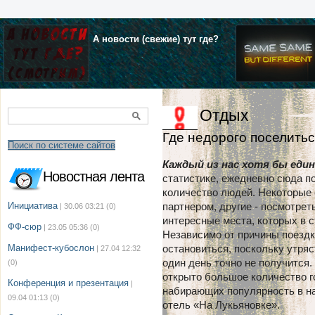
А новости (свежие) тут где?
Отдых
Где недорого поселить
Поиск по системе сайтов
Каждый из нас хотя бы един
Новостная лента
статистике, ежедневно сюда п
количество людей. Некоторые е
Инициатива
партнером, другие - посмотре
| 30.06 03:21
(0)
интересные места, которых в 
ФФ-сюр
| 23.05 05:36
(0)
Независимо от причины поездк
Манифест-кубослон
остановиться, поскольку утряст
| 27.04 12:32
один день точно не получится.
(0)
открыто большое количество го
Конференция и презентация
|
набирающих популярность в на
09.04 01:13
(0)
отель «На Лукьяновке».