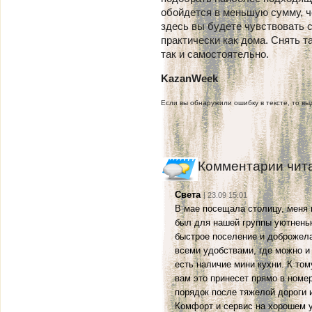
обойдется в меньшую сумму, ч
здесь вы будете чувствовать с
практически как дома. Снять т
так и самостоятельно.
KazanWeek
Если вы обнаружили ошибку в тексте, то выд
Комментарии чит
Света
| 23.09 15:01
В мае посещала столицу, меня 
был для нашей группы уютненьк
быстрое поселение и доброжел
всеми удобствами, где можно и 
есть наличие мини кухни. К том
вам это принесет прямо в номе
порядок после тяжелой дороги 
Комфорт и сервис на хорошем у