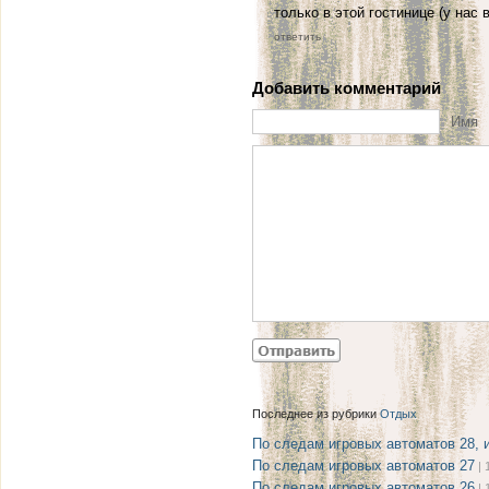
только в этой гостинице (у нас
ответить
Добавить комментарий
Имя
Последнее из рубрики
Отдых
По следам игровых автоматов 28, 
По следам игровых автоматов 27
| 
По следам игровых автоматов 26
| 