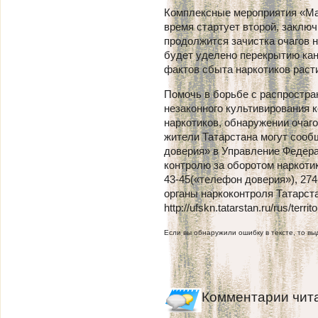
Комплексные мероприятия «Мак
время стартует второй, заключ
продолжится зачистка очагов 
будет уделено перекрытию кан
фактов сбыта наркотиков раст
Помочь в борьбе с распростра
незаконного культивирования к
наркотиков, обнаружении очаг
жители Татарстана могут сооб
доверия» в Управление Федер
контролю за оборотом наркотик
43-45(«телефон доверия»), 27
органы наркоконтроля Татарст
http://ufskn.tatarstan.ru/rus/ter
Если вы обнаружили ошибку в тексте, то выд
Комментарии чит