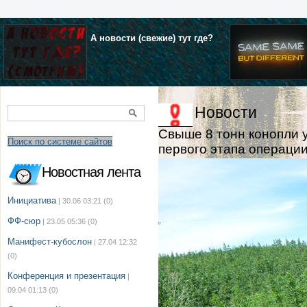
А новости (свежие) тут где?
Новости
Свыше 8 тонн конопли 
Поиск по системе сайтов
первого этапа операци
Новостная лента
Инициатива
| 30.06 03:21
(0)
ФФ-сюр
| 23.05 05:36
(0)
Манифест-кубослон
| 27.04 12:32
(0)
Конференция и презентация
|
09.04 01:13
(0)