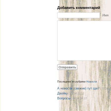
Добавить комментарий
Имя
Последнее из рубрики
Новости
А новости (свежие) тут где?
| 27.08 0
Двойку
| 21.08 22:12
Вопросы
| 08.08 08:17