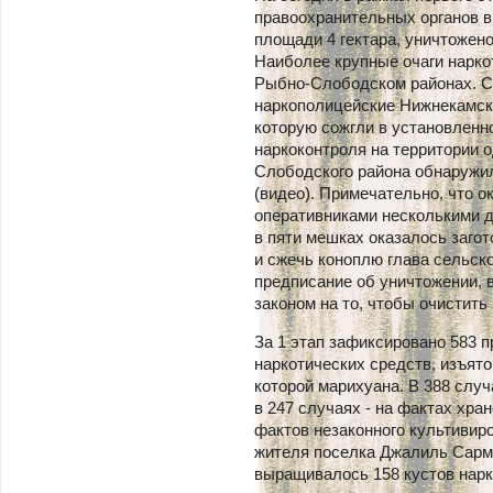
правоохранительных органов в
площади 4 гектара, уничтожен
Наиболее крупные очаги нарк
Рыбно-Слободском районах. С 
наркополицейские Нижнекамско
которую сожгли в установленно
наркоконтроля на территории 
Слободского района обнаружи
(видео). Примечательно, что о
оперативниками несколькими д
в пяти мешках оказалось загот
и сжечь коноплю глава сельск
предписание об уничтожении, 
законом на то, чтобы очистить
За 1 этап зафиксировано 583 
наркотических средств, изъято
которой марихуана. В 388 слу
в 247 случаях - на фактах хра
фактов незаконного культивиро
жителя поселка Джалиль Сарма
выращивалось 158 кустов нар