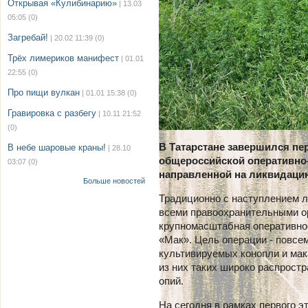
Открывая «Кулибинарию»
| 13.03
05:05
(0)
Загребай!
| 20.02 11:39
(0)
Трёх лимериков манифест
| 01.01
22:55
(0)
Про пищи вулкан
| 01.01 15:38
(0)
Гравировка с разбегу
| 10.11 21:52
(0)
В Татарстане завершился пе
В небе шаровые краны!
| 28.10
общероссийской оперативно-
03:07
(0)
направленной на ликвидаци
Больше новостей
Традиционно с наступлением ле
всеми правоохранительными о
крупномасштабная оперативно
«Мак». Цель операции - повсе
культивируемых конопли и мак
из них таких широко распростр
опий.
На сегодня в рамках первого 