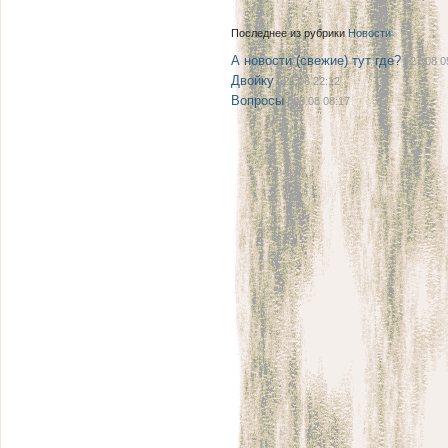
Последнее из рубрики
Новости
А новости (свежие) тут где?
| 27.08 0
Двойку
| 21.08 22:12
Вопросы
| 08.08 08:17