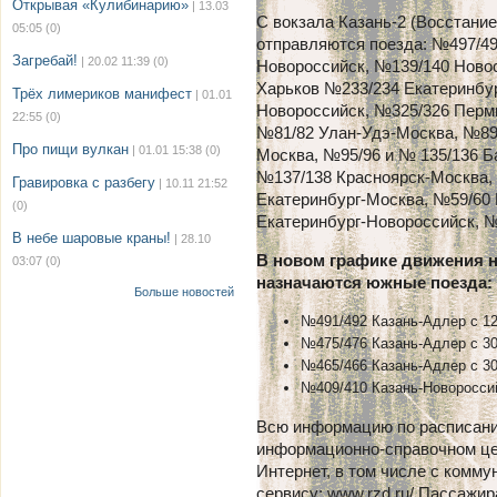
Открывая «Кулибинарию»
| 13.03
С вокзала Казань-2 (Восстание
05:05
(0)
отправляются поезда: №497/4
Загребай!
| 20.02 11:39
(0)
Новороссийск, №139/140 Ново
Харьков №233/234 Екатеринбур
Трёх лимериков манифест
| 01.01
Новороссийск, №325/326 Перм
22:55
(0)
№81/82 Улан-Удэ-Москва, №89
Про пищи вулкан
| 01.01 15:38
(0)
Москва, №95/96 и № 135/136 Б
№137/138 Красноярск-Москва,
Гравировка с разбегу
| 10.11 21:52
Екатеринбург-Москва, №59/60
(0)
Екатеринбург-Новороссийск, 
В небе шаровые краны!
| 28.10
В новом графике движения н
03:07
(0)
назначаются южные поезда:
Больше новостей
№491/492 Казань-Адлер с 12
№475/476 Казань-Адлер с 30
№465/466 Казань-Адлер с 30
№409/410 Казань-Новороссий
Всю информацию по расписани
информационно-справочном це
Интернет, в том числе с комм
сервису: www.rzd.ru/ Пассажира