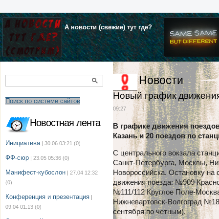
А новости (свежие) тут где?
Новости
Новый график движения 
Поиск по системе сайтов
09:27
Новостная лента
В графике движения поездов 
Казань и 20 поездов по станц
Инициатива
| 30.06 03:21
(0)
С центрального вокзала станц
ФФ-сюр
| 23.05 05:36
(0)
Санкт-Петербурга, Москвы, Ни
Новороссийска. Остановку на 
Манифест-кубослон
| 27.04 12:32
движения поезда: №909 Красн
(0)
№111/112 Круглое Поле-Москв
Конференция и презентация
|
Нижневартовск-Волгоград №18
09.04 01:13
(0)
сентября по четным).