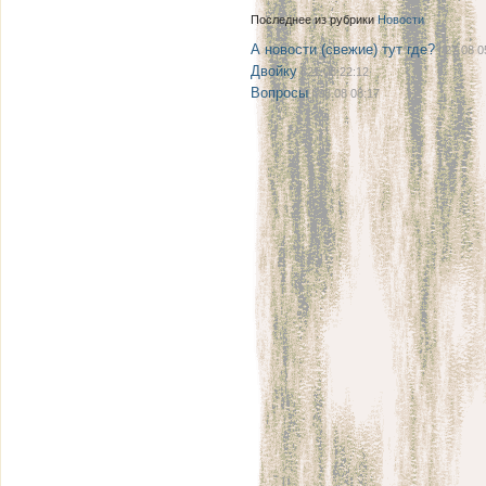
Последнее из рубрики
Новости
А новости (свежие) тут где?
| 27.08 0
Двойку
| 21.08 22:12
Вопросы
| 08.08 08:17