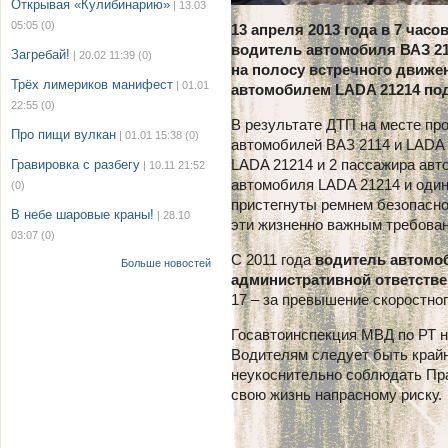
Открывая «Кулибинарию»
| 13.03
05:05
(0)
13 апреля 2013 года в 7 час
водитель автомобиля ВАЗ 2114
Загребай!
| 20.02 11:39
(0)
на полосу встречного движе
Трёх лимериков манифест
| 01.01
автомобилем LADA 21214 под 
22:55
(0)
В результате ДТП на месте пр
Про пищи вулкан
| 01.01 15:38
(0)
автомобилей ВАЗ 2114 и LADA
LADA 21214 и 2 пассажира авт
Гравировка с разбегу
| 10.11 21:52
автомобиля LADA 21214 и один
(0)
пристегнуты ремнем безопасно
В небе шаровые краны!
| 28.10
эти жизненно важным требова
03:07
(0)
С 2011 года
водитель автомоб
Больше новостей
административной ответстве
17 – за превышение скоростно
Госавтоинспекция МВД по РТ н
Водителям следует быть край
неукоснительно соблюдать Пра
свою жизнь напрасному риску.