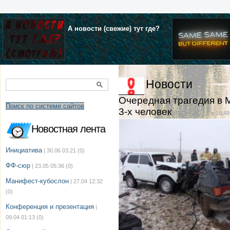
А новости (свежие) тут где?
Новости
Очередная трагедия в 
Поиск по системе сайтов
3-х человек
| 13.04.2013 г. в 16:48
Новостная лента
Инициатива
| 30.06 03:21
(0)
ФФ-сюр
| 23.05 05:36
(0)
Манифест-кубослон
| 27.04 12:32
(0)
Конференция и презентация
|
09.04 01:13
(0)