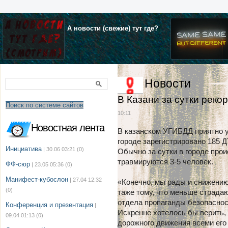
А новости (свежие) тут где?
Новости
В Казани за сутки реко
Поиск по системе сайтов
10:11
Новостная лента
В казанском УГИБДД приятно у
городе зарегистрировано 185 Д
Инициатива
| 30.06 03:21
(0)
Обычно за сутки в городе прои
травмируются 3-5 человек.
ФФ-сюр
| 23.05 05:36
(0)
Манифест-кубослон
| 27.04 12:32
«Конечно, мы рады и снижению
(0)
таже тому, что меньше страда
отдела пропаганды безопаснос
Конференция и презентация
|
Искренне хотелось бы верить,
09.04 01:13
(0)
дорожного движения всеми его 