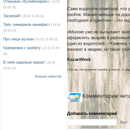
Открывая «Кулибинарию»
| 13.03
05:05
(0)
Сами водители отметили, что у
пробок. Машин меньше на дорог
Загребай!
| 20.02 11:39
(0)
свободнее и приятнее – это ощ
Трёх лимериков манифест
| 01.01
22:55
(0)
«Многие уже не вызывают экип
оформлять аварию в районный 
Про пищи вулкан
| 01.01 15:38
(0)
один из водителей. – Конечно, 
Гравировка с разбегу
| 10.11 21:52
виноват в аварии, но таких сей
(0)
KazanWeek
В небе шаровые краны!
| 28.10
03:07
(0)
Если вы обнаружили ошибку в тексте, то выд
Больше новостей
Комментарии чит
Добавить комментарий
Имя