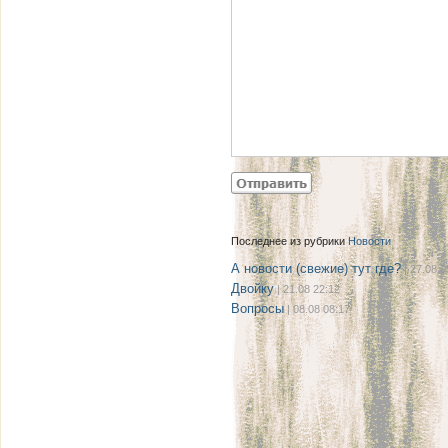
Последнее из рубрики
Новости
А новости (свежие) тут где?
| 27.08 0
Двойку
| 21.08 22:12
Вопросы
| 08.08 08:17