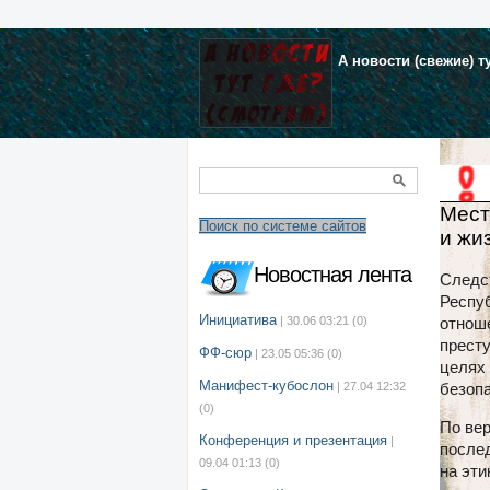
А новости (свежие) т
Мест
Поиск по системе сайтов
и жи
Новостная лента
Следс
Респуб
Инициатива
| 30.06 03:21
(0)
отноше
престу
ФФ-сюр
| 23.05 05:36
(0)
целях
Манифест-кубослон
| 27.04 12:32
безопа
(0)
По вер
Конференция и презентация
|
после
09.04 01:13
(0)
на эти