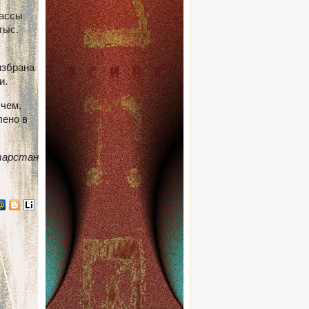
рассы
тыс.
избрана
и.
 чем,
лено в
тарстан