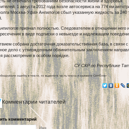
ть не отвечала требованиям безопасности жизни и здоровья
ителей. 1 августа 2012 года возле автосервиса на 774 км автот
олга Москва-Уфа» Анпилогов сбыл указанную жидкость за 240 
.
нпилогов признал полностью. Следователем в отношении него 
ресечения в виде подписки о невыезде и надлежащем поведени
вием собрана достаточная доказательственная база, в связи с
вное дело с утвержденным обвинительным заключением направ
я рассмотрения в особом порядке.
СУ СКР по Республике Та
обнаружили ошибку в тексте, то выделите часть текста и нажмите Ctrl+Enter
Комментарии читателей
ить комментарий
Имя