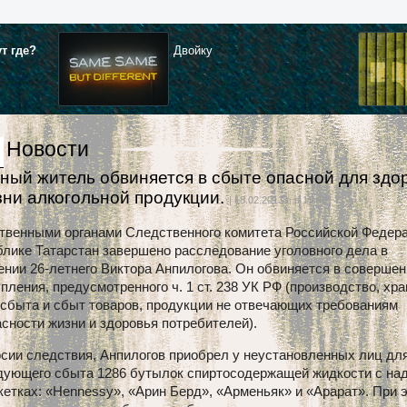
ут где?
Двойку
Новости
ный житель обвиняется в сбыте опасной для здо
зни алкогольной продукции.
| 18.02.2013 г. в 15:49
твенными органами Следственного комитета Российской Федера
лике Татарстан завершено расследование уголовного дела в
нии 26-летнего Виктора Анпилогова. Он обвиняется в совершен
пления, предусмотренного ч. 1 ст. 238 УК РФ (производство, хра
 сбыта и сбыт товаров, продукции не отвечающих требованиям
сности жизни и здоровья потребителей).
сии следствия, Анпилогов приобрел у неустановленных лиц дл
дующего сбыта 1286 бутылок спиртосодержащей жидкости с на
кетках: «Hennessy», «Арин Берд», «Арменьяк» и «Арарат». При 