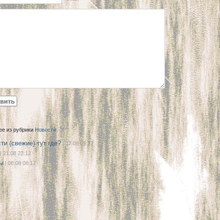
ее из рубрики
Новости
ти (свежие) тут где?
| 27.08 05:22
| 21.08 22:12
ы
| 08.08 08:17