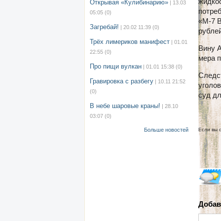
жидкос
Открывая «Кулибинарию»
| 13.03
потреб
05:05
(0)
«М-7 В
Загребай!
| 20.02 11:39
(0)
рублей
Трёх лимериков манифест
| 01.01
Вину А
22:55
(0)
мера п
Про пищи вулкан
| 01.01 15:38
(0)
Следст
Гравировка с разбегу
| 10.11 21:52
уголо
(0)
суд дл
В небе шаровые краны!
| 28.10
03:07
(0)
Больше новостей
Если вы 
Добав