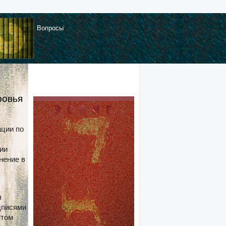
Вопросы
ровья
ции по
ии
нение в
я
дписями
этом