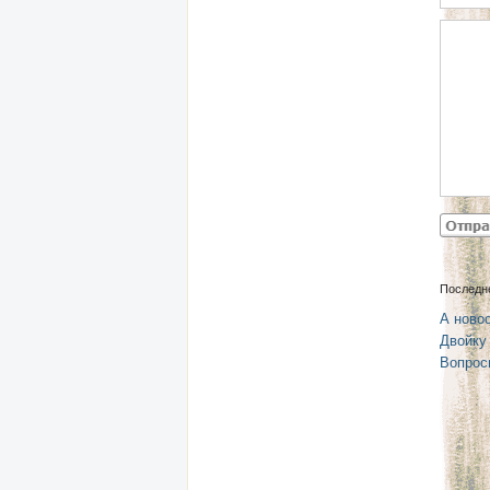
Последн
А новос
Двойку
Вопрос