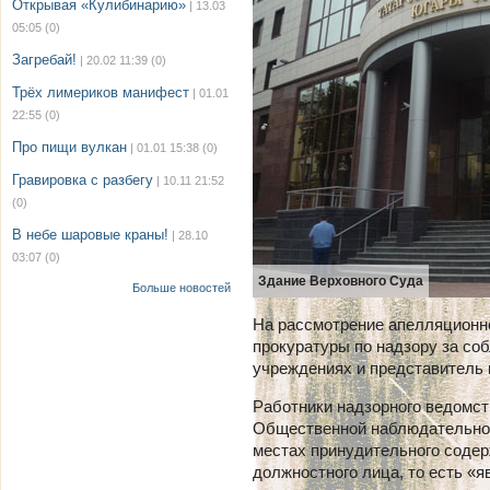
Открывая «Кулибинарию»
| 13.03
05:05
(0)
Загребай!
| 20.02 11:39
(0)
Трёх лимериков манифест
| 01.01
22:55
(0)
Про пищи вулкан
| 01.01 15:38
(0)
Гравировка с разбегу
| 10.11 21:52
(0)
В небе шаровые краны!
| 28.10
03:07
(0)
Здание Верховного Суда
Больше новостей
На рассмотрение апелляционн
прокуратуры
по надзору за со
учреждениях и представитель 
Работники надзорного ведомст
Общественной наблюдательно
местах принудительного содер
должностного лица, то есть «