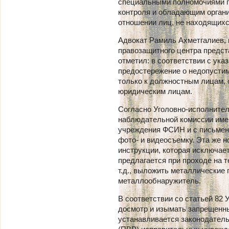
специальными полномочиями 
контроля и обладающим орган
отношении лиц, не находящихс
Адвокат Рамиль Ахметгалиев, 
правозащитного центра предст
отметил: в соответствии с ук
предостережение о недопусти
только к должностным лицам, 
юридическим лицам.
Согласно
Уголовно-исполните
наблюдательной комиссии име
учреждения ФСИН и с письмен
фото- и видеосъемку. Эта же 
инструкции, которая исключае
предлагается при проходе на 
т.д., выложить металлические 
металлообнаружитель.
В соответствии со статьей 82
досмотр и изымать запрещенны
устанавливается законодатель