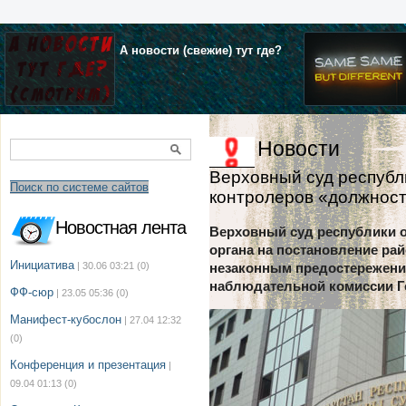
А новости (свежие) тут где?
Новости
Верховный суд республ
Поиск по системе сайтов
контролеров «должнос
Новостная лента
Верховный суд республики о
органа на постановление рай
Инициатива
| 30.06 03:21
(0)
незаконным предостережени
наблюдательной комиссии Ге
ФФ-сюр
| 23.05 05:36
(0)
Манифест-кубослон
| 27.04 12:32
(0)
Конференция и презентация
|
09.04 01:13
(0)