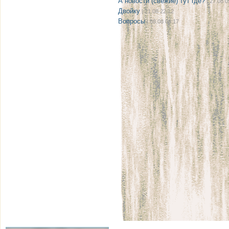
А новости (свежие) тут где?
| 27.08 0
Двойку
| 21.08 22:12
Вопросы
| 08.08 08:17