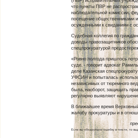
(ПВР) исправительных учрежде
что пункты ПВР не распростр
наблюдательной комиссии, фед
посещение общественниками и
осужденными к свиданиям с о
Судебная коллегия по граждан
доводы правозащитников обос
спецпрокуратурой предостереж
«Ровно полгода пришлось потр
суде, - говорит адвокат Рамиль
деле Казанская спецпрокурат
УФСИН и попыталась использо
независимых от тюремного ве
была, наоборот, защищать пра
регулярно выявляют нарушения
В ближайшее время Верховный
жалобу прокуратуры и в отнош
пре
Если вы обнаружили ошибку в тексте, то выд