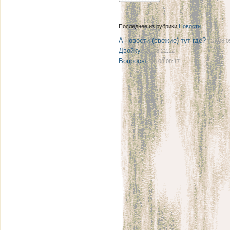
Последнее из рубрики
Новости
А новости (свежие) тут где?
| 27.08 0
Двойку
| 21.08 22:12
Вопросы
| 08.08 08:17