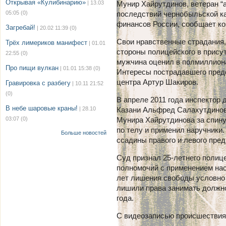
Открывая «Кулибинарию»
| 13.03
Мунир Хайрутдинов, ветеран “
05:05
(0)
последствий чернобыльской ка
финансов России, сообщает к
Загребай!
| 20.02 11:39
(0)
Свои нравственные страдания,
Трёх лимериков манифест
| 01.01
стороны полицейского в прису
22:55
(0)
мужчина оценил в полмиллиона
Про пищи вулкан
| 01.01 15:38
(0)
Интересы пострадавшего предс
центра Артур Шакиров.
Гравировка с разбегу
| 10.11 21:52
(0)
В апреле 2011 года инспектор
В небе шаровые краны!
| 28.10
Казани Альфред Салахутдинов
03:07
(0)
Мунира Хайрутдинова за спину,
по телу и применил наручники
Больше новостей
ссадины правого и левого пред
Суд признал 25-летнего поли
полномочий с применением нас
лет лишения свободы условно 
лишили права занимать должно
года.
С видеозаписью происшествия