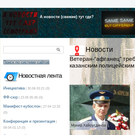
А новости (свежие) тут где?
Новости
Ветеран-”афганец” треб
Поиск по системе сайтов
казанским полицейски
Новостная лента
Инициатива
| 30.06 03:21
(0)
ФФ-сюр
| 23.05 05:36
(0)
Манифест-кубослон
| 27.04 12:32
(0)
Конференция и презентация
|
Мунир Хайрутдинов
09.04 01:13
(0)