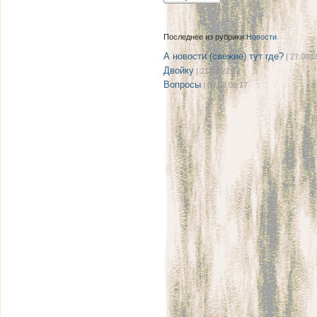
Последнее из рубрики
Новости
А новости (свежие) тут где?
| 27.08 0
Двойку
| 21.08 22:12
Вопросы
| 08.08 08:17