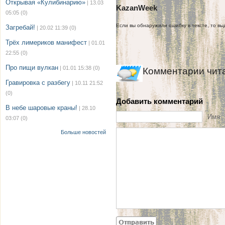
Открывая «Кулибинарию»
| 13.03
KazanWeek
05:05
(0)
Если вы обнаружили ошибку в тексте, то выд
Загребай!
| 20.02 11:39
(0)
Трёх лимериков манифест
| 01.01
22:55
(0)
Про пищи вулкан
| 01.01 15:38
(0)
Комментарии чит
Гравировка с разбегу
| 10.11 21:52
(0)
Добавить комментарий
В небе шаровые краны!
| 28.10
Имя
03:07
(0)
Больше новостей