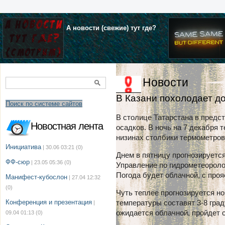
А новости (свежие) тут где?
Новости
В Казани похолодает д
Поиск по системе сайтов
В столице Татарстана в предс
Новостная лента
осадков. В ночь на 7 декабря 
низинах столбики термометров 
Инициатива
| 30.06 03:21
(0)
Днем в пятницу прогнозируется
ФФ-сюр
| 23.05 05:36
(0)
Управление по гидрометеороло
Погода будет облачной, с про
Манифест-кубослон
| 27.04 12:32
(0)
Чуть теплее прогнозируется но
Конференция и презентация
температуры составят 3-8 град
|
ожидается облачной, пройдет с
09.04 01:13
(0)