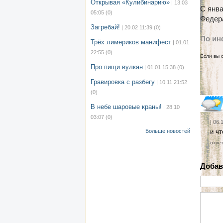
Открывая «Кулибинарию»
| 13.03
С янва
05:05
(0)
Федер
Загребай!
| 20.02 11:39
(0)
По ин
Трёх лимериков манифест
| 01.01
22:55
(0)
Если вы 
Про пищи вулкан
| 01.01 15:38
(0)
Гравировка с разбегу
| 10.11 21:52
(0)
В небе шаровые краны!
| 28.10
03:07
(0)
| 06.
Больше новостей
и чт
отве
Добав