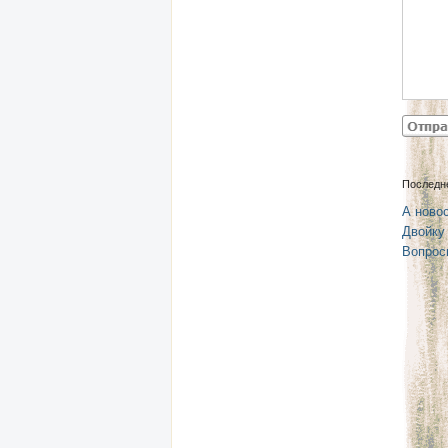
Последн
А новос
Двойку
Вопрос