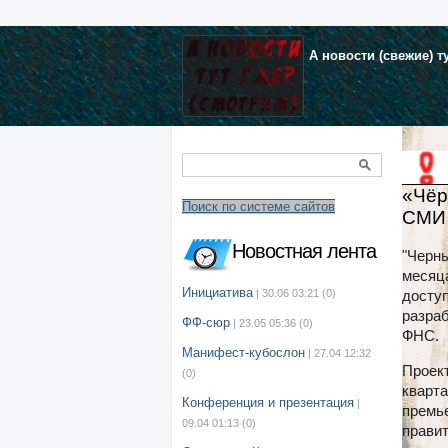
А новости (свежие) т
«Чёр
Поиск по системе сайтов
СМ
Новостная лента
"Черны
месяц
Инициатива
| 30.06 03:21
(0)
доступ
разраб
ФФ-сюр
| 23.05 05:36
(0)
ФНС.
Манифест-кубослон
| 27.04 12:32
Проект
(0)
кварта
Конференция и презентация
|
премь
09.04 01:13
(0)
прави