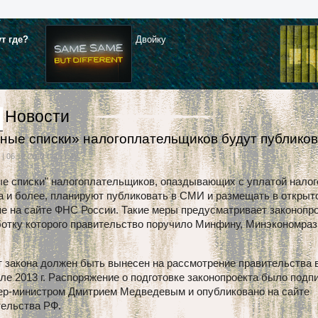
ут где?
Двойку
Новости
ные списки» налогоплательщиков будут публиков
И
| 06.12.2012 г. в 11:49
е списки" налогоплательщиков, опаздывающих с уплатой налог
а и более, планируют публиковать в СМИ и размещать в открыт
е на сайте ФНС России. Такие меры предусматривает законопро
отку которого правительство поручило Минфину, Минэкономраз
 закона должен быть вынесен на рассмотрение правительства в
ле 2013 г. Распоряжение о подготовке законопроекта было подп
ер-министром Дмитрием Медведевым и опубликовано на сайте
тельства РФ.