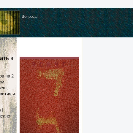
Вопросы
ать в
ов на 2
ом
ект,
вития и
 I
исано