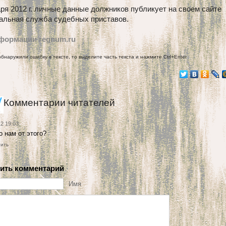
ря 2012 г. личные данные должников публикует на своем сайте
альная служба судебных приставов.
формации regnum.ru
обнаружили ошибку в тексте, то выделите часть текста и нажмите Ctrl+Enter
Комментарии читателей
12 19:03
о нам от этого?
тить
ить комментарий
Имя