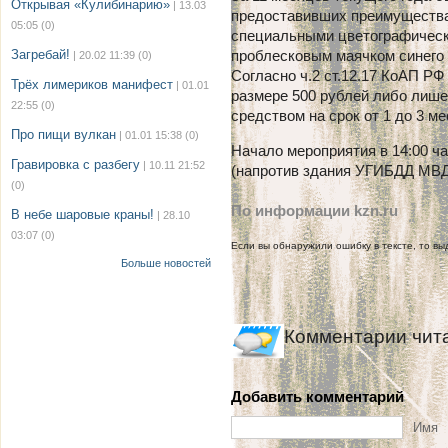
Открывая «Кулибинарию»
| 13.03
предоставивших преимущества
05:05
(0)
специальными цветографическ
Загребай!
проблесковым маячком синего 
| 20.02 11:39
(0)
Согласно ч.2 ст.12.17 КоАП Р
Трёх лимериков манифест
| 01.01
размере 500 рублей либо лиш
22:55
(0)
средством на срок от 1 до 3 ме
Про пищи вулкан
| 01.01 15:38
(0)
Начало мероприятия в 14:00 ча
Гравировка с разбегу
| 10.11 21:52
(напротив здания УГИБДД МВД 
(0)
По информации kzn.ru
В небе шаровые краны!
| 28.10
03:07
(0)
Если вы обнаружили ошибку в тексте, то выд
Больше новостей
Комментарии чит
Добавить комментарий
Имя