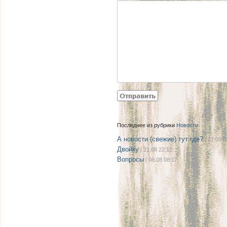
Последнее из рубрики
Новости
А новости (свежие) тут где?
| 27.08 0
Двойку
| 21.08 22:12
Вопросы
| 08.08 08:17