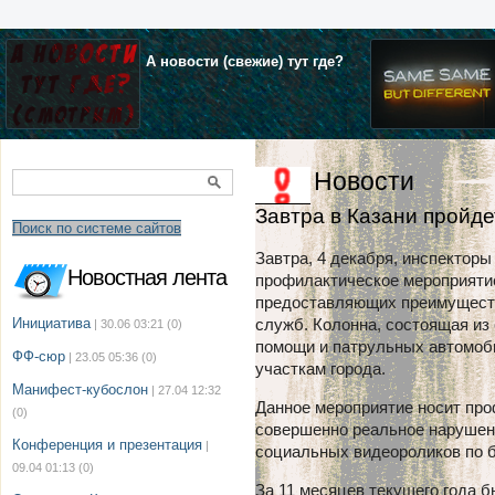
А новости (свежие) тут где?
Новости
Завтра в Казани пройде
Поиск по системе сайтов
Завтра, 4 декабря, инспектор
Новостная лента
профилактическое мероприятие
предоставляющих преимущест
Инициатива
служб. Колонна, состоящая и
| 30.06 03:21
(0)
помощи и патрульных автомоб
ФФ-сюр
| 23.05 05:36
(0)
участкам города.
Манифест-кубослон
| 27.04 12:32
Данное мероприятие носит про
(0)
совершенно реальное нарушени
Конференция и презентация
|
социальных видеороликов по б
09.04 01:13
(0)
За 11 месяцев текущего года б