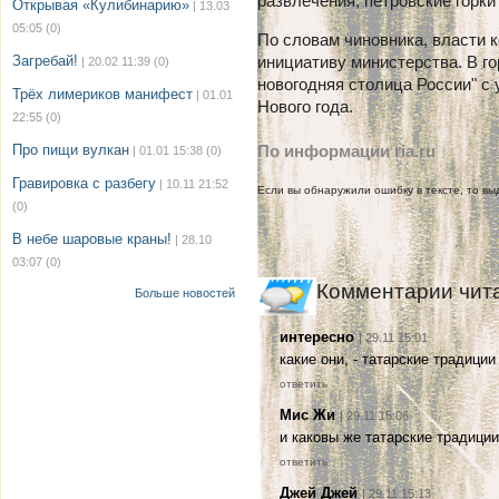
развлечения, петровские горки
Открывая «Кулибинарию»
| 13.03
05:05
(0)
По словам чиновника, власти 
Загребай!
инициативу министерства. В г
| 20.02 11:39
(0)
новогодняя столица России" с
Трёх лимериков манифест
| 01.01
Нового года.
22:55
(0)
Про пищи вулкан
По информации ria.ru
| 01.01 15:38
(0)
Гравировка с разбегу
| 10.11 21:52
Если вы обнаружили ошибку в тексте, то выд
(0)
В небе шаровые краны!
| 28.10
03:07
(0)
Комментарии чит
Больше новостей
интересно
| 29.11 15:01
какие они, - татарские традици
ответить
Мис Жи
| 29.11 15:06
и каковы же татарские традици
ответить
Джей Джей
| 29.11 15:13