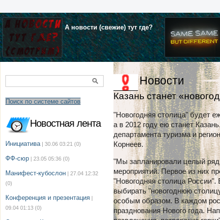
А новости (свежие) тут где?
Новости
Казань станет «нового
Поиск по системе сайтов
"Новогодняя столица" будет е
Новостная лента
а в 2012 году ею станет Казан
департамента туризма и регио
Инициатива
Корнеев.
| 30.06 03:21
(0)
ФФ-сюр
| 23.05 05:36
(0)
"Мы запланировали целый ря
мероприятий. Первое из них п
Манифест-кубослон
| 27.04 12:32
"Новогодняя столица России".
(0)
выбирать "новогоднюю столицу
Конференция и презентация
|
особым образом. В каждом рос
09.04 01:13
(0)
празднования Нового года. Нап