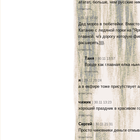
ататат, больше, чем русские ник
ответить
| 29.11 15:42
Дед мороз в тюбетейки. Вместо
Катание с ледяной горки на "Яр
главной, ч/з дорогу которую фи
расширять)))).
ответить
Таня
| 30.11 13:57
Вроде как главная елка нынч
ответить
я
| 29.11 20:24
а в екфире тоже присутствует ал
ответить
чижик
| 30.11 13:23
хороший праздник в красивом г
ответить
Сергей
| 30.11 21:31
Просто чиновники деньги отмыват
ответить