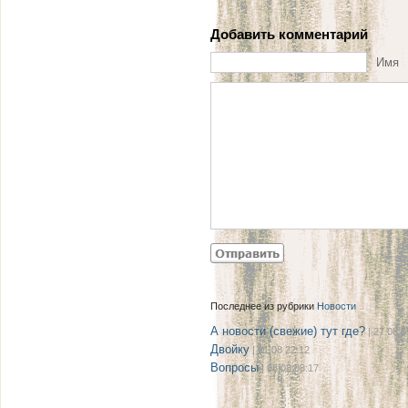
Добавить комментарий
Имя
Последнее из рубрики
Новости
А новости (свежие) тут где?
| 27.08 0
Двойку
| 21.08 22:12
Вопросы
| 08.08 08:17