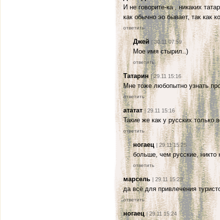
И не говорите-ка , никаких тат
как обычно эо бывает, так как к
ответить
Джей
| 30.11 07:59
Мое имя стырил..)
ответить
Татарин
| 29.11 15:16
Мне тоже любопытно узнать про
ответить
ататат
| 29.11 15:16
Такие же как у русских только 
ответить
ногаец
| 29.11 15:25
больше, чем русские, никто н
ответить
марсель
| 29.11 15:23
да всё для привлечения турист
ответить
ногаец
| 29.11 15:24