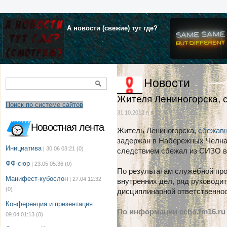
А новости (свежие) тут где?
Новости
Жителя Лениногорска,
Поиск по системе сайтов
31.10.2012 г. в 11:35
Новостная лента
Житель Лениногорска,
сбежавш
задержан в Набережных Челнах
Инициатива
| 30.06 03:21
(0)
следствием сбежал из СИЗО во
ФФ-сюр
| 23.05 05:36
(0)
По результатам служебной про
Манифест-кубослон
| 27.04 12:32
внутренних дел, ряд руководи
(0)
дисциплинарной ответственнос
Конференция и презентация
|
По информации echo.fm16.ru
09.04 01:13
(0)