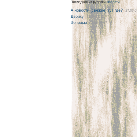
Последнее из рубрики
Новости
А новости (свежие) тут где?
| 27.08 0
Двойку
| 21.08 22:12
Вопросы
| 08.08 08:17