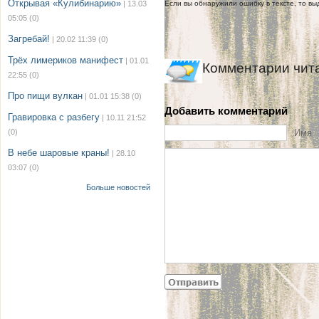
Открывая «Кулибинарию»
| 13.03
Если вы обнаружили ошибку в тексте, то выд
05:05
(0)
Загребай!
| 20.02 11:39
(0)
Трёх лимериков манифест
| 01.01
Комментарии чит
22:55
(0)
Про пищи вулкан
| 01.01 15:38
(0)
Добавить комментарий
Гравировка с разбегу
| 10.11 21:52
(0)
Имя
В небе шаровые краны!
| 28.10
03:07
(0)
Больше новостей