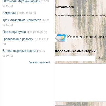
Открывая «Кулибинарию»
| 13.03
05:05
(0)
KazanWeek
Загребай!
| 20.02 11:39
(0)
Если вы обнаружили ошибку в тексте, то выд
Трёх лимериков манифест
| 01.01
22:55
(0)
Про пищи вулкан
| 01.01 15:38
(0)
Комментарии чит
Гравировка с разбегу
| 10.11 21:52
(0)
В небе шаровые краны!
Добавить комментарий
| 28.10
03:07
(0)
Имя
Больше новостей