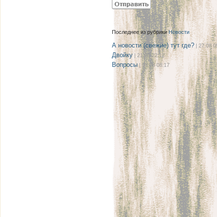
Последнее из рубрики
Новости
А новости (свежие) тут где?
| 27.08 0
Двойку
| 21.08 22:12
Вопросы
| 08.08 08:17