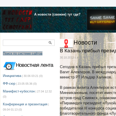
А новости (свежие) тут где?
Новости
В Казань прибыл прези
Поиск по системе сайтов
30.10.2012 г. в 09:46
Новостная лента
Сегодня в Казань прибыл пре
Вагит Алекперов. В междунаро
Инициатива
| 30.06 03:21
(0)
министр РТ Ильдар Халиков.
ФФ-сюр
| 23.05 05:36
(0)
В рамках визита Алекперов вс
Манифест-кубослон
| 27.04 12:32
Миннихановым, посетит вмест
(0)
остров-град Свияжск, ознакоми
«Пирамиде» президент «Лукойл
Конференция и презентация
|
победителей III конкурса соц
09.04 01:13
(0)
благотворительного фонда «Лу