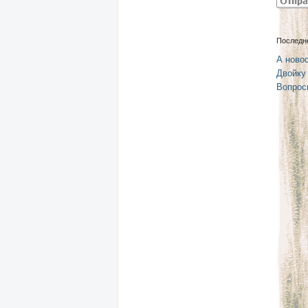
Последн
А новос
Двойку
Вопрос