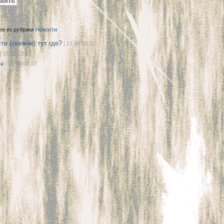
ее из рубрики
Новости
ти (свежие) тут где?
| 27.08 05:22
| 21.08 22:12
ы
| 08.08 08:17