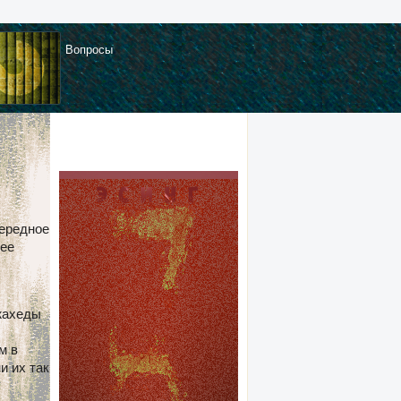
Вопросы
чередное
нее
жахеды
м в
и их так