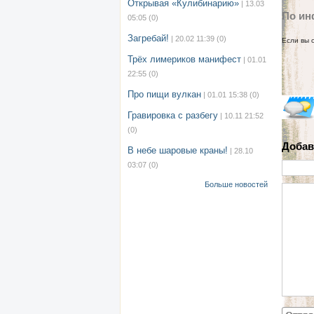
Открывая «Кулибинарию»
| 13.03
По ин
05:05
(0)
Загребай!
| 20.02 11:39
(0)
Если вы 
Трёх лимериков манифест
| 01.01
22:55
(0)
Про пищи вулкан
| 01.01 15:38
(0)
Гравировка с разбегу
| 10.11 21:52
(0)
Добав
В небе шаровые краны!
| 28.10
03:07
(0)
Больше новостей