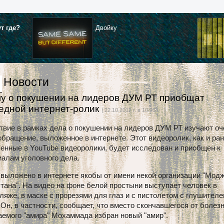
ут где?
Двойку
Новости
лу о покушении на лидеров ДУМ РТ приобщат
едной интернет-ролик
| 22.10.2012 г. в 10:05
твие в рамках дела о покушении на лидеров ДУМ РТ изучают о
бращение, выложенное в интернете. Этот видеоролик, как и ра
енные в YouTube видеоролики, будет исследован и приобщен к
алам уголовного дела.
 выложено в интернете якобы от имени некой организации "Мод
тана". На видео на фоне белой простыни выступает человек в
яже, в маске с прорезями для глаз и с пистолетом с глушителе
 Он, в частности, сообщает, что вместо скончавшегося от болезн
емого "амира" Мохаммада избран новый "амир".