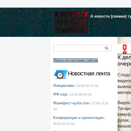
А новости (свежие) т
К де
Поиск по системе сайтов
очер
Новостная лента
Следс
видеоо
Инициатива
| 30.06 03:21
(0)
вывеш
матери
ФФ-сюр
| 23.05 05:36
(0)
Видео
Манифест-кубослон
| 27.04 12:32
Татарс
(0)
камуфл
Конференция и презентация
|
руках.
09.04 01:13
(0)
называ