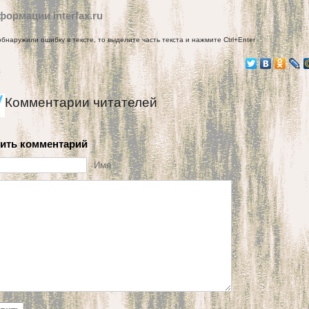
формации interfax.ru
обнаружили ошибку в тексте, то выделите часть текста и нажмите Ctrl+Enter
Комментарии читателей
ить комментарий
Имя