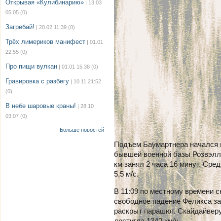
Открывая «Кулибинарию»
| 13.03
05:05
(0)
Загребай!
| 20.02 11:39
(0)
Трёх лимериков манифест
| 01.01
22:55
(0)
Про пищи вулкан
| 01.01 15:38
(0)
Гравировка с разбегу
| 10.11 21:52
(0)
В небе шаровые краны!
| 28.10
03:07
(0)
Больше новостей
Подъем Баумартнера начался в 
бывшей военной базы Розвэлл
км занял 2 часа 16 минут. Сре
5,5 м/с.
В 11:09 по местному времени 
свободное падение Феликса за
раскрыт парашют. Скайдайверу
достигла 1342 км/ч.