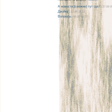
А новости (свежие) тут где?
| 27.08 0
Двойку
| 21.08 22:12
Вопросы
| 08.08 08:17