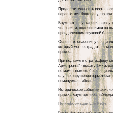
Продолжительность всего полет
парашютист благополучно при
Баумгартнер установил сразу 
человеком, поднявшимся на вы
преодолевшим звуковой барьер
Основные опасения у специали
который мог пострадать от ма
прыжка.
При подъеме в стратосферу с
Армстронга" - высоту 19 км, д
не может выжить без специаль
случае нарушения герметизац
неминуемая гибель.
Историческое событие фиксиро
прыжка Баумгартнера наблюдал
По информации Life News
Если вы обнаружили ошибку в тексте, то выд