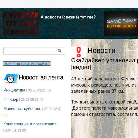
А новости (свежие) тут где?
Новости
Скайдайвер установил р
Поиск по системе сайтов
[видео]
| 15.10.2012 г. в 11:43
Новостная лента
43-летний парашютист Феликс 
мировых рекордов, прыгнув из 
Инициатива
| 30.06 03:21
(0)
заявленных ранее 37 км.
ФФ-сюр
| 23.05 05:36
(0)
Точная высота, с которой скай
До этого полета максимальная
Манифест-кубослон
| 27.04 12:32
помощи стратостата, составлял
(0)
Конференция и презентация
|
09.04 01:13
(0)