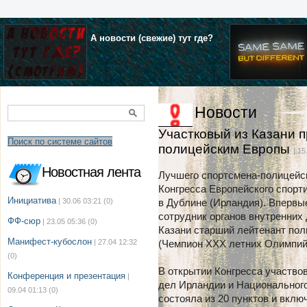
А новости (свежие) тут где?
Новости
Участковый из Казани 
Поиск по системе сайтов
полицейским Европы
| 15
Новостная лента
Лучшего спортсмена-полицейск
Конгресса Европейского спорт
Инициатива
| 30.06 03:21
(0)
в Дублине (Ирландия). Впервы
сотрудник органов внутренних
ФФ-сюр
| 23.05 05:36
(0)
Казани старший лейтенант по
Манифест-кубослон
| 27.04 12:32
(Чемпион ХХХ летних Олимпийс
(0)
В открытии Конгресса участво
Конференция и презентация
|
дел Ирландии и Национального
09.04 01:13
(0)
состояла из 20 пунктов и вклю