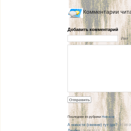
Комментарии чит
Добавить комментарий
Имя
Последнее из рубрики
Новости
А новости (свежие) тут где?
| 27.08 0
Двойку
| 21.08 22:12