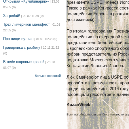
Открывая «Кулибинарию»
| 13.03
президента USPE, членов Испо
05:05
(0)
Также в рамках Конгресса сос
полицейских Европы в различн
Загребай!
| 20.02 11:39
(0)
достижениям).
Трёх лимериков манифест
| 01.01
22:55
(0)
По итогам голосования Презид
полицейских на очередной чет
Про пищи вулкан
| 01.01 15:38
(0)
представитель бельгийской по
Гравировка с разбегу
| 10.11 21:52
Европейского спортивного сою
(0)
избран представитель из Росс
подготовки Московского униве
В небе шаровые краны!
| 28.10
Константин Львович Иванов.
03:07
(0)
Больше новостей
Люк Смайерс от лица USPE обр
проработать возможность пров
среди полицейских в 2014 год
пообещали рассмотреть данны
KazanWeek
Если вы обнаружили ошибку в тексте, то выд