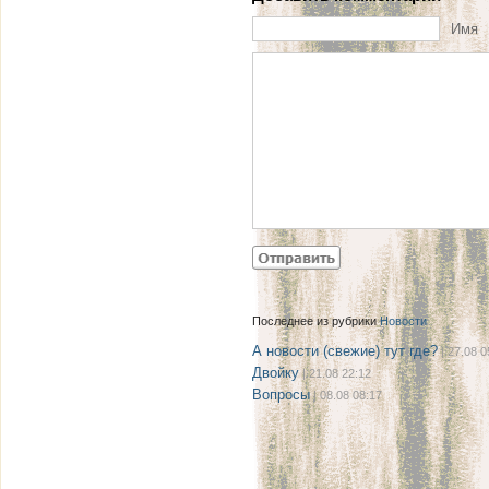
Имя
Последнее из рубрики
Новости
А новости (свежие) тут где?
| 27.08 0
Двойку
| 21.08 22:12
Вопросы
| 08.08 08:17