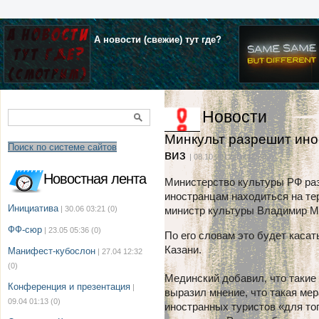
А новости (свежие) тут где?
Новости
Минкульт разрешит ино
Поиск по системе сайтов
виз
| 08.10.2012 г. в 15:33
Новостная лента
Министерство культуры РФ ра
иностранцам находиться на те
Инициатива
| 30.06 03:21
(0)
министр культуры Владимир М
ФФ-сюр
| 23.05 05:36
(0)
По его словам это будет каса
Казани.
Манифест-кубослон
| 27.04 12:32
(0)
Мединский добавил, что такие
Конференция и презентация
|
выразил мнение, что такая ме
09.04 01:13
(0)
иностранных туристов «для тог