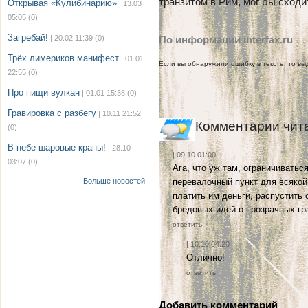
транзитом в Рим, мог бы сходи
Открывая «Кулибинарию»
| 13.03
05:05
(0)
Загребай!
| 20.02 11:39
(0)
По информации interfax.ru
Трёх лимериков манифест
| 01.01
Если вы обнаружили ошибку в тексте, то выд
22:55
(0)
Про пищи вулкан
| 01.01 15:38
(0)
Гравировка с разбегу
| 10.11 21:52
Комментарии чит
(0)
В небе шаровые краны!
| 28.10
| 09.10 01:00
03:07
(0)
Ага, что уж там, ограничиватьс
Больше новостей
перевалочный пункт для всяко
платить им деньги, распустить
бредовых идей о прозрачных гра
ответить
| 10.10 04:20
Отлично!
ответить
Добавить комментарий