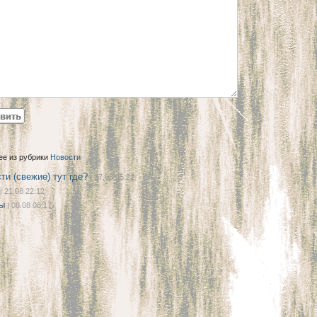
ее из рубрики
Новости
ти (свежие) тут где?
| 27.08 05:22
| 21.08 22:12
ы
| 08.08 08:17