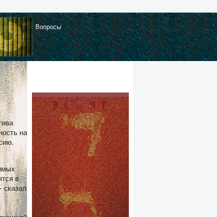
Вопросы
с
тива
ность на
сию.
димых
ятся в
- сказал