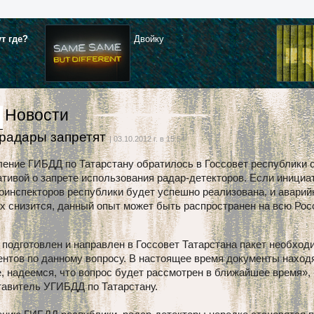
ут где?
Двойку
Новости
радары запретят
| 03.10.2012 г. в 15:54
ение ГИБДД по Татарстану обратилось в Госсовет республики 
тивой о запрете использования радар-детекторов. Если инициа
оинспекторов республики будет успешно реализована, и аварий
х снизится, данный опыт может быть распространен на всю Рос
подготовлен и направлен в Госсовет Татарстана пакет необхо
нтов по данному вопросу. В настоящее время документы наход
, надеемся, что вопрос будет рассмотрен в ближайшее время», 
тавитель УГИБДД по Татарстану.