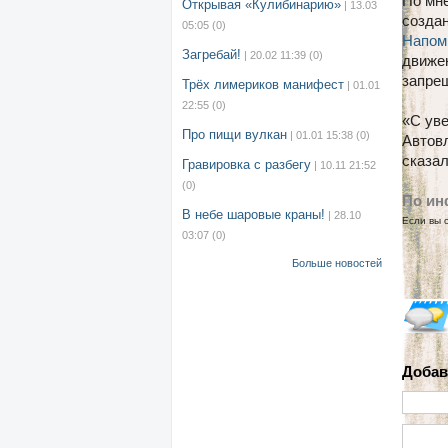
По мн
Открывая «Кулибинарию»
| 13.03
создан
05:05
(0)
Напом
Загребай!
| 20.02 11:39
(0)
движен
запрещ
Трёх лимериков манифест
| 01.01
22:55
(0)
«С уве
Про пищи вулкан
| 01.01 15:38
(0)
Автов
сказа
Гравировка с разбегу
| 10.11 21:52
(0)
По ин
В небе шаровые краны!
| 28.10
Если вы 
03:07
(0)
Больше новостей
Добав