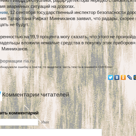
ению ГИБДД республики, радар-детекторы нередко становятся 
ия аварийных ситуаций на дорогах.
ним
, 12 сентября государственный инспектор безопасности дор
ия Татарстана Рифкат Минниханов заявил, что радары, скорее 
ать не будут.
ренностью на 99,9 процента могу сказать, что этого не произойд
ладельцы вложили немалые средства в покупку этих приборов»,
л Минниханов.
формации ria.ru
обнаружили ошибку в тексте, то выделите часть текста и нажмите Ctrl+Enter
Комментарии читателей
ить комментарий
Имя