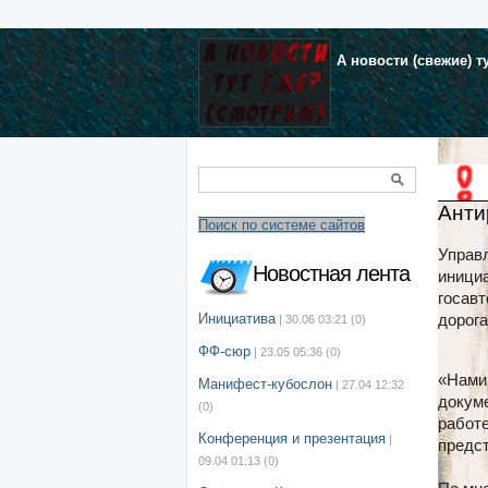
А новости (свежие) т
Анти
Поиск по системе сайтов
Управл
Новостная лента
инициа
госавт
Инициатива
дорога
| 30.06 03:21
(0)
ФФ-сюр
| 23.05 05:36
(0)
«Нами 
Манифест-кубослон
| 27.04 12:32
докуме
(0)
работе
Конференция и презентация
|
предс
09.04 01:13
(0)