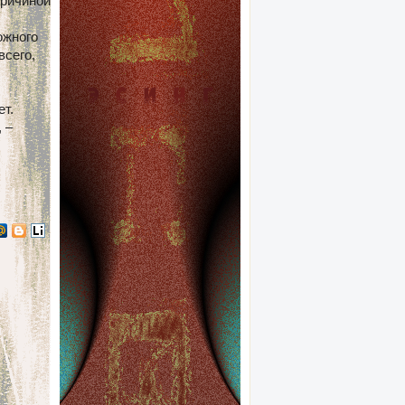
причиной
ожного
всего,
ет.
 –