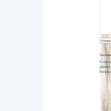
Последн
А новос
Двойку
Вопрос