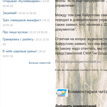
якобы "есть еще предприятие"
Открывая «Кулибинарию»
| 13.03
управление.
05:05
(0)
Загребай!
| 20.02 11:39
(0)
Между тем сам Хайруллин заве
передал в доверительное упр
Трёх лимериков манифест
| 01.01
также заявил, что, начиная с 
22:55
(0)
документов".
Про пищи вулкан
| 01.01 15:38
(0)
Отвечая на вопрос журналистов
Гравировка с разбегу
| 10.11 21:52
Хайруллин заявил, что она ему
(0)
по закону надо ответить, мы о
В небе шаровые краны!
| 28.10
представителей СМИ "не созда
03:07
(0)
По информации rosbalt.ru
Больше новостей
Если вы обнаружили ошибку в тексте, то выд
Комментарии чит
Добавить комментарий