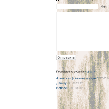
Имя
Последнее из рубрики
Новости
А новости (свежие) тут где?
| 27.08 0
Двойку
| 21.08 22:12
Вопросы
| 08.08 08:17