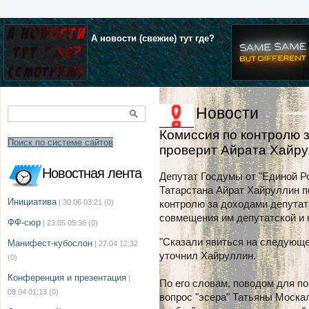
А новости (свежие) тут где?
Новости
Комиссия по контролю 
Поиск по системе сайтов
проверит Айрата Хайр
Новостная лента
Депутат Госдумы от "Единой Р
Татарстана Айрат Хайруллин п
Инициатива
| 30.06 03:21
(0)
контролю за доходами депутат
совмещения им депутатской и 
ФФ-сюр
| 23.05 05:36
(0)
"Сказали явиться на следующе
Манифест-кубослон
| 27.04 12:32
уточнил Хайруллин.
(0)
Конференция и презентация
|
По его словам, поводом для по
09.04 01:13
(0)
вопрос "эсера" Татьяны Москал