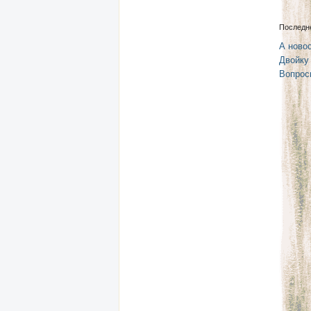
Последн
А новос
Двойку
Вопрос