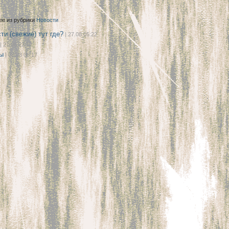
ее из рубрики
Новости
ти (свежие) тут где?
| 27.08 05:22
| 21.08 22:12
ы
| 08.08 08:17