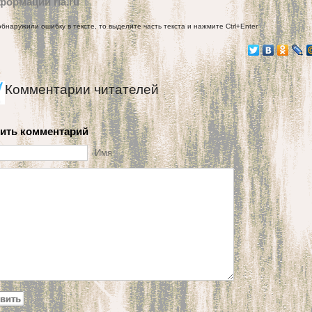
формации ria.ru
обнаружили ошибку в тексте, то выделите часть текста и нажмите Ctrl+Enter
Комментарии читателей
ить комментарий
Имя