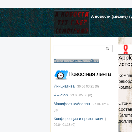
А новости (свежие) т
Appl
Поиск по системе сайтов
ист
Новостная лента
Компан
рекорд
Инициатива
| 30.06 03:21
(0)
компан
ФФ-сюр
| 23.05 05:36
(0)
Стоимо
Манифест-кубослон
| 27.04 12:32
состав
(0)
Капит
Конференция и презентация
|
долла
09.04 01:13
(0)