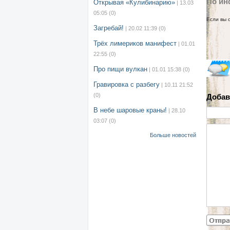
По ин
Открывая «Кулибинарию»
| 13.03
05:05
(0)
Если вы 
Загребай!
| 20.02 11:39
(0)
Трёх лимериков манифест
| 01.01
22:55
(0)
Про пищи вулкан
| 01.01 15:38
(0)
Гравировка с разбегу
| 10.11 21:52
(0)
Добав
В небе шаровые краны!
| 28.10
03:07
(0)
Больше новостей