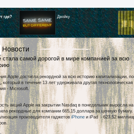
ут где?
Двойку
Новости
e стала самой дорогой в мире компанией за всю
орию
| 21.08.2012 г. в 10:39
ия Apple достигла рекордной за всю историю капитализации, п
, который в течение 13 лет удерживала другая технологическая
ия - Microsoft.
сть акций Apple на закрытии Nasdaq в понедельник выросла на
ила рекордные для компании 665,15 доллара за ценную бумагу.
ализация производителя гаджетов
iPhone
и iPad - 623,52 миллиа
ров.