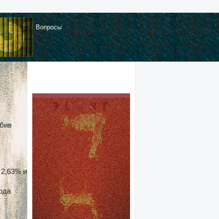
Вопросы
обив
 2,63% и
рда