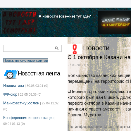
А новости (свежие) тут где?
Новости
С 1 октября в Казани 
Поиск по системе сайтов
27.06.2012 г. в 20:43
Новостная лента
Большинство казанских вещев
перемещены на территорию «Н
Инициатива
| 30.06 03:21
(0)
«Первый торговый комплекс те
ФФ-сюр
| 23.05 05:36
(0)
которого был дан 8 июня, долж
первого октября в Казани нач
Манифест-кубослон
| 27.04 12:32
начиная с «вьетнамского», - з
(0)
Равиль Муратов.
Конференция и презентация
|
09.04 01:13
(0)
По информации tatar-inform.