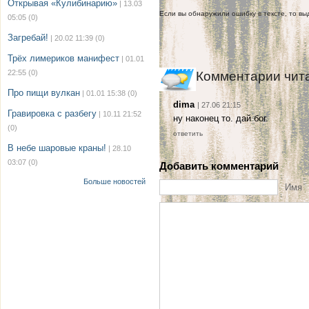
Открывая «Кулибинарию»
| 13.03
Если вы обнаружили ошибку в тексте, то выд
05:05
(0)
Загребай!
| 20.02 11:39
(0)
Трёх лимериков манифест
| 01.01
22:55
(0)
Комментарии чит
Про пищи вулкан
| 01.01 15:38
(0)
dima
| 27.06 21:15
Гравировка с разбегу
| 10.11 21:52
ну наконец то. дай бог.
(0)
ответить
В небе шаровые краны!
| 28.10
03:07
(0)
Добавить комментарий
Больше новостей
Имя