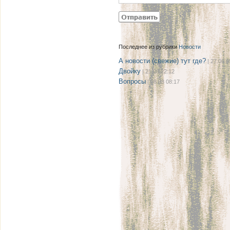
Последнее из рубрики
Новости
А новости (свежие) тут где?
| 27.08 0
Двойку
| 21.08 22:12
Вопросы
| 08.08 08:17