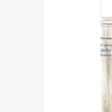
Последн
А новос
Двойку
Вопрос