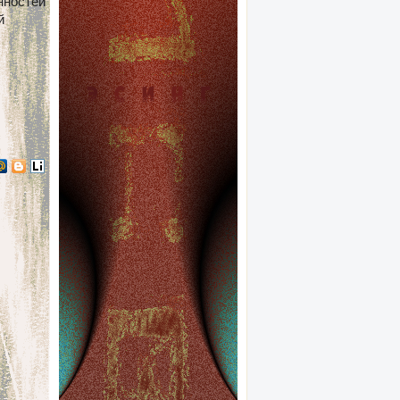
нностей
й