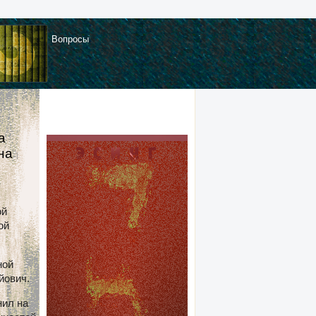
Вопросы
а
ана
|
ой
ой
ной
йович.
нил на