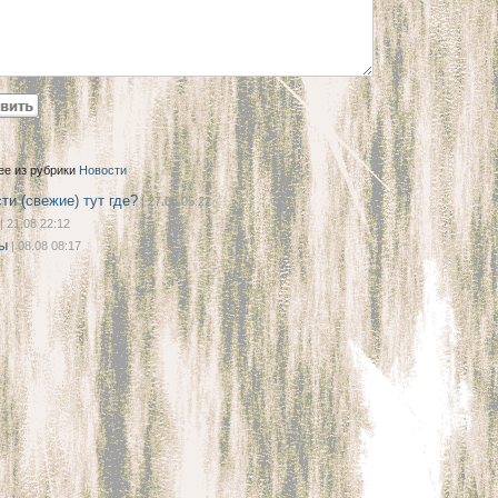
ее из рубрики
Новости
ти (свежие) тут где?
| 27.08 05:22
| 21.08 22:12
ы
| 08.08 08:17