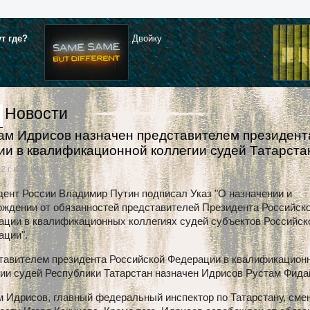
ут где?
Двойку
Новости
ам Идрисов назначен представителем президент
ии в квалификационной коллегии судей Татарст
2 г. в 12:36
дент России Владимир Путин подписал Указ "О назначении и
ождении от обязанностей представителей Президента Российск
ации в квалификационных коллегиях судей субъектов Российск
ации".
тавителем президента Российской Федерации в квалификацион
ии судей Республики Татарстан назначен Идрисов Рустам Фида
 Идрисов, главный федеральный инспектор по Татарстану, сме