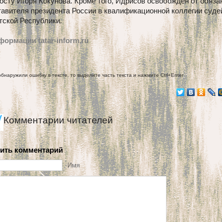
осту Игоря Кокунова. Кроме того, Идрисов освобожден от обяза
тавителя президента России в квалификационной коллегии суде
тской Республики.
формации tatar-inform.ru
обнаружили ошибку в тексте, то выделите часть текста и нажмите Ctrl+Enter
Комментарии читателей
ить комментарий
Имя