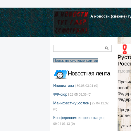
А новости (свежие) т
Руст
Поиск по системе сайтов
Росс
13.06.201
Новостная лента
Прези
Инициатива
| 30.06 03:21
(0)
освоб
Федер
ФФ-сюр
| 23.05 05:36
(0)
Федер
Манифест-кубослон
| 27.04 12:32
Предс
(0)
коллег
Конференция и презентация
|
09.04 01:13
(0)
Рустам