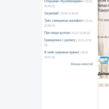
этом п
Открывая «Кулибинарию»
| 13.03
предс
05:05
(0)
Удмур
Загребай!
| 20.02 11:39
(0)
По ин
Трёх лимериков манифест
| 01.01
22:55
(0)
Про пищи вулкан
| 01.01 15:38
(0)
Если вы 
Гравировка с разбегу
| 10.11 21:52
(0)
В небе шаровые краны!
| 28.10
03:07
(0)
Больше новостей
Добав