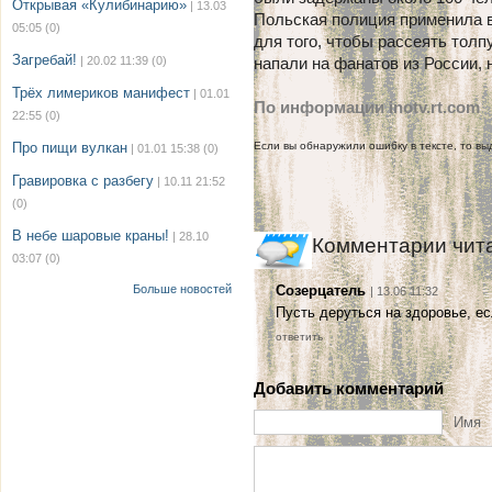
Открывая «Кулибинарию»
| 13.03
Польская полиция применила в
05:05
(0)
для того, чтобы рассеять толп
Загребай!
| 20.02 11:39
(0)
напали на фанатов из России,
Трёх лимериков манифест
| 01.01
По информации inotv.rt.com
22:55
(0)
Про пищи вулкан
Если вы обнаружили ошибку в тексте, то выд
| 01.01 15:38
(0)
Гравировка с разбегу
| 10.11 21:52
(0)
В небе шаровые краны!
| 28.10
Комментарии чит
03:07
(0)
Больше новостей
Созерцатель
| 13.06 11:32
Пусть деруться на здоровье, ес
ответить
Добавить комментарий
Имя