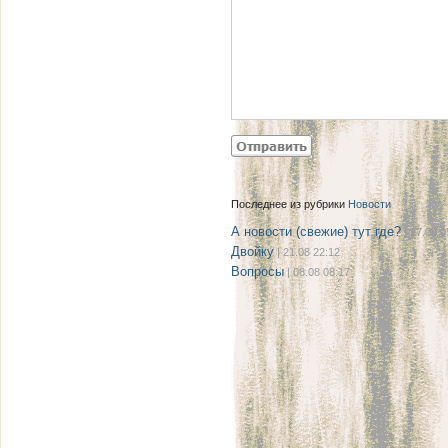
Последнее из рубрики
Новости
А новости (свежие) тут где?
| 27.08 0
Двойку
| 21.08 22:12
Вопросы
| 08.08 08:17