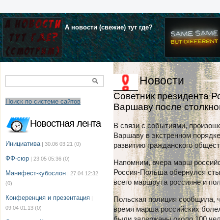
А новости (свежие) тут где?
Новости
Советник президента Р
Поиск по системе сайтов
Варшаву после столкн
Новостная лента
В связи с событиями, произош
Варшаву в экстренном порядке
Инициатива
| 30.06 03:21
(0)
развитию гражданского общест
ФФ-сюр
| 23.05 05:36
(0)
Напомним, вчера марш россий
Россия-Польша обернулся сты
Манифест-кубослон
| 27.04 12:32
всего маршрута россияне и по
(0)
Конференция и презентация
|
Польская полиция сообщила, ч
09.04 01:13
(0)
время марша российских боле
были задержаны около 100 чело