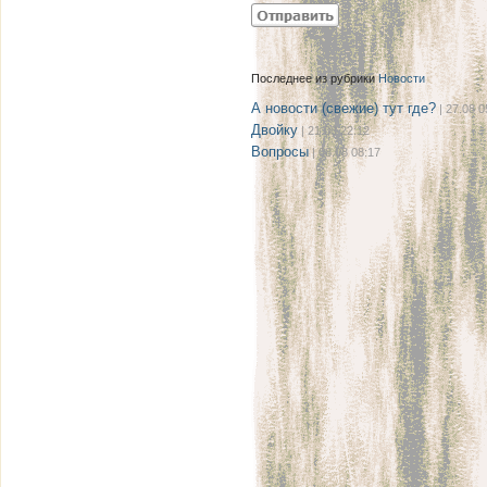
Последнее из рубрики
Новости
А новости (свежие) тут где?
| 27.08 0
Двойку
| 21.08 22:12
Вопросы
| 08.08 08:17