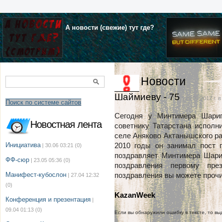
А новости (свежие) тут где?
Новости
Шаймиеву - 75
| 20.01.2012 г. в
Поиск по системе сайтов
Сегодня у Минтимера Шарип
Новостная лента
советнику Татарстана исполн
селе Аняково Актанышского рай
Инициатива
2010 годы он занимал пост 
| 30.06 03:21
(0)
поздравляет Минтимера Шари
ФФ-сюр
| 23.05 05:36
(0)
поздравления первому пре
Манифест-кубослон
поздравления вы можете прочит
| 27.04 12:32
(0)
KazanWeek
Конференция и презентация
|
09.04 01:13
(0)
Если вы обнаружили ошибку в тексте, то выд