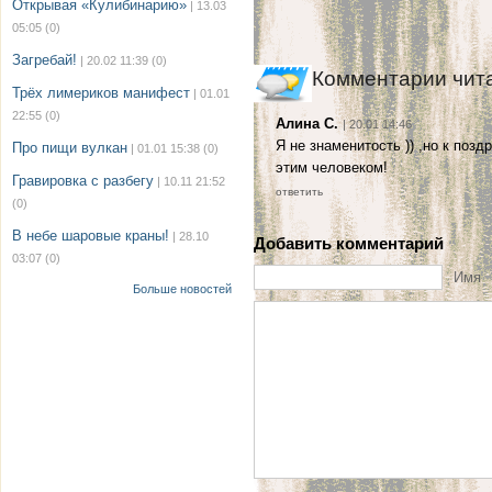
Открывая «Кулибинарию»
| 13.03
05:05
(0)
Загребай!
| 20.02 11:39
(0)
Комментарии чит
Трёх лимериков манифест
| 01.01
22:55
(0)
Алина С.
| 20.01 14:46
Я не знаменитость )) ,но к по
Про пищи вулкан
| 01.01 15:38
(0)
этим человеком!
Гравировка с разбегу
| 10.11 21:52
ответить
(0)
В небе шаровые краны!
| 28.10
Добавить комментарий
03:07
(0)
Имя
Больше новостей