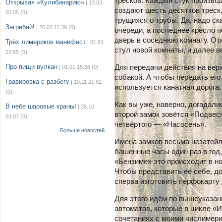
тресков. Каждый стук производ
Открывая «Кулибинарию»
| 13.03
создают шесть десятков треск
05:05
(0)
трущихся о трубы. Да, надо ск
Загребай!
| 20.02 11:39
(0)
очереди, а последнее кресло п
дверь в соседнюю комнату. От
Трёх лимериков манифест
| 01.01
стул новой комнаты, и далее в
22:55
(0)
Про пищи вулкан
Для передачи действия на верх
| 01.01 15:38
(0)
собакой. А чтобы передать его
Гравировка с разбегу
| 10.11 21:52
используется канатная дорога.
(0)
Как вы уже, наверно, догадали
В небе шаровые краны!
| 28.10
второй замок зовётся «Подвес
03:07
(0)
четвёртого — «Насосень».
Больше новостей
Имена замков весьма незатейл
башенные часы один раз в год
«Бензиме» это происходит в н
Чтобы представить её себе, до
сперва изготовить перфокарту
Для этого идём по вышеуказан
автоматов, которые в цикле «
сочетаниях с моими числимери