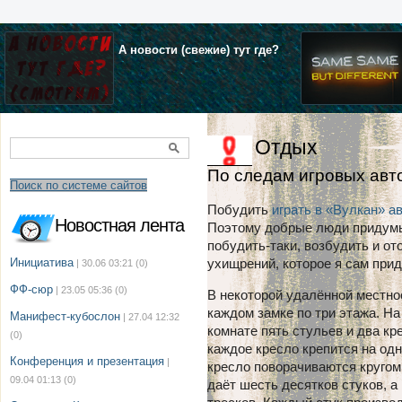
А новости (свежие) тут где?
Отдых
По следам игровых авт
Поиск по системе сайтов
Побудить
играть в «Вулкан» а
Новостная лента
Поэтому добрые люди придум
побудить-таки, возбудить и от
Инициатива
ухищрений, которое я сам при
| 30.06 03:21
(0)
ФФ-сюр
| 23.05 05:36
(0)
В некоторой удалённой местнос
каждом замке по три этажа. Н
Манифест-кубослон
| 27.04 12:32
комнате пять стульев и два кре
(0)
каждое кресло крепится на од
Конференция и презентация
|
кресло поворачиваются кругом
09.04 01:13
(0)
даёт шесть десятков стуков, а