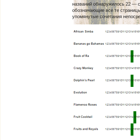
названий обнаружилось 22 — с
обозначающие все те страниц
упомянутые сочетания непосре