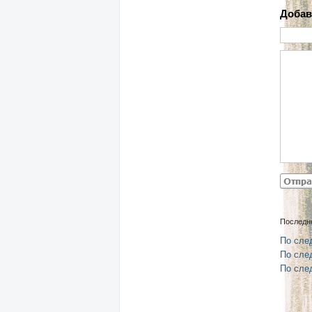
Добав
Последн
По сле
По сле
По сле