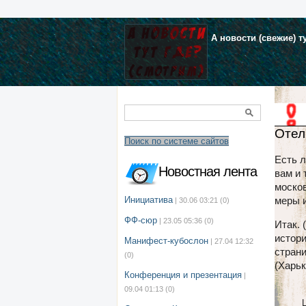
А новости (свежие) т
Отел
Поиск по системе сайтов
Есть 
Новостная лента
вам и 
москов
Инициатива
меры 
| 30.06 03:21
(0)
ФФ-сюр
| 23.05 05:36
(0)
Итак. 
истор
Манифест-кубослон
| 27.04 12:32
стран
(0)
(Харько
Конференция и презентация
|
09.04 01:13
(0)