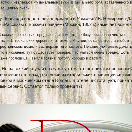
пастухи извлекают музыкальные звуки из бычачьего рога, вставленного в
расщелину скалы.
у Леонардо надолго не задержался в
Романье
? В. Немирович-Д
е «Рассказы о Божьей правде» (Москва, 1902 г.) замечает всколь
В самых крошечных городках — скромные, но безукоризненно чистые
отели. В тосканских деревнях, а также в Апулии, остановитесь в любом
крестьянском доме, и вас поразит его чистота. Не советую только делать
это в
Романье
: тут существует поверье, что мыться очень вредно. Есть
даже пословица: «земля грязна, потому хорошо и растит».
 Но на всякий случай сразу же учтём, что нет никаких основани
ное много лет назад об одной из итальянских провинций связыв
овкой в московском отеле Romani. В отеле чистота, уют, приват
ый сервис. Остаётся только проверить!