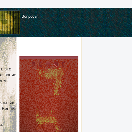
Вопросы
т, это
название
мем
тельных
а Винчи»
ьи