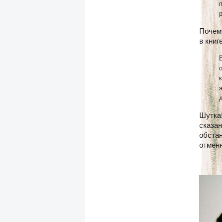
Почем
в книг
Шутка!
сказан
обстан
отменн