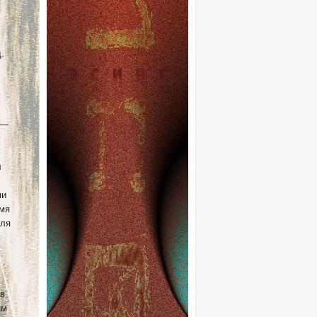
.
 —
л
ми
емя
для
 в
им