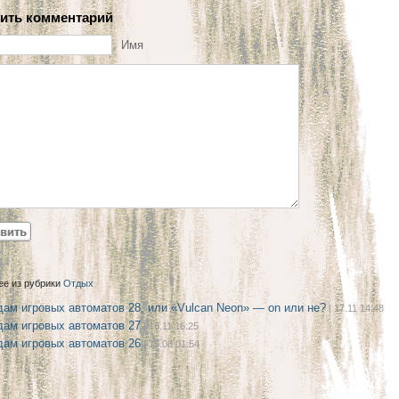
ить комментарий
Имя
ее из рубрики
Отдых
дам игровых автоматов 28, или «Vulcan Neon» — on или не?
| 17.11 14:48
дам игровых автоматов 27
| 16.11 16:25
дам игровых автоматов 26
| 15.08 01:54