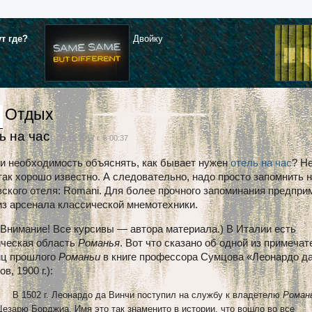
ут где?
Двойку
Отдых
ь на час
| 06.11.2017 г. в 00:37
ли необходимость объяснять, как бывает нужен
отель на час
? Не
так хорошо известно. А следовательно, надо просто запомнить 
ского отеля: Romani. Для более прочного запоминания предпри
из арсенала классической мнемотехники.
(Внимание! Все курсивы — автора материала.) В Италии есть
ическая область
Романья
. Вот что сказано об одной из примеча
иц прошлого
Романьи
в книге профессора Сумцова «Леонардо д
в, 1900 г.):
В 1502 г. Леонардо да Винчи поступил на службу к владетелю
Роман
Цезарю Борджиа. Имя это так знаменито в истории, что вошло во все