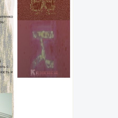
анченко
зь:
й
ать с
ность и