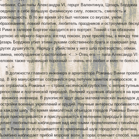
учебники. Сын папы Александра VI, герцог Валентинуа, Цезарь Борджиа
соединял в себе большую физическую силу, ловкость, смелость и
кровожадность. В то же время это был человек со вкусом, умом,
образованием, ловкий политик, любитель праздников и остроумных бесед
В Риме в галерее Боргезе находится его портрет. Тонкий стан обхвачен
курткою из чёрного бархата; взгляд покоен, руки прелестны, а между тем
Цезарь Борджиа убил этими руками собственного брата и совершил ряд
других душегубств. Наряду с убийством у него шло притворство, обман,
измена, необузданное сластолюбие. <...> Отец его — папа Александр VI
человек также чудовищно порочный — очень его любил и вместе боялся.
<...>
В должности главного инженера и архитектора
Романьи
Винчи провё
год. В его манускриптах сохранился ряд летучих заметок и набросков; в
них отразилась
Романья
— страна «всяческой грубости», с неприступны
крепостями и поэтической природой. Великий художник обратился на вр
в военного инженера. В рукописях идут ряды математических выкладок 
постройки военных укреплений и орудий. Научные интересы пробиваются
на каждом шагу. Во время мимолётных объездов городов
Романьи
Винчи
везде присматривается и прислушивается к явлениям природы и попутно
делает любопытные наблюдения над местными проявлениями стихийных
сил: в Римини он вслушивается в гармоничный шум городского фонтана,
Пьомбино наблюдает прибой морских волн, в горах отмечает способ, как