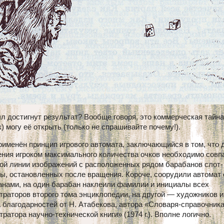
л достигнут результат? Вообще говоря, это коммерческая тайна
к) могу её открыть (только не спрашивайте почему!).
именён принцип игрового автомата, заключающийся в том, что 
ения игроком максимального количества очков необходимо совп
ной линии изображений с расположенных рядом барабанов слот-
ы, остановленных после вращения. Короче, соорудили автомат 
анами, на один барабан наклеили фамилии и инициалы всех
раторов второго тома энциклопедии, на другой — художников и
 благодарностей от Н. Атабекова, автора «Словаря-справочник
ратора научно-технической книги» (1974 г.). Вполне логично.