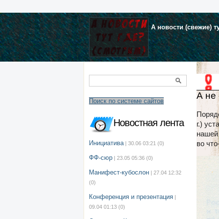
А новости (свежие) т
А не
Поиск по системе сайтов
Порядо
Новостная лента
г.) ус
нашей 
Инициатива
во чт
| 30.06 03:21
(0)
ФФ-сюр
| 23.05 05:36
(0)
Манифест-кубослон
| 27.04 12:32
(0)
Конференция и презентация
|
09.04 01:13
(0)