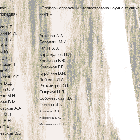
кая
«Словарь-справочник иллюстратора научно-техниче
лопедия»
книги»
ов А.Г.
кин М.И.
Антонов А.А.
ая Е.А.
Бородкин М.И.
В.В.
Гапич В.Э.
ин Ю.Ф.
Карандашов Н.Д.
 С.Ф.
Красиков Б.Ф.
вский В.Г.
Красиков Г.Б.
в В.Г.
Курочкин В.И.
ьский К.О.
Лебедев И.А.
в В.Д.
Ротмистров О.Г.
ков С.М.
Смирнов Н.П.
ева М.Н.
Соболевский Г.В.
лев В.М.
Фомина И.К.
овский А.А.
Аристов Ю.В.
н М.З.
Коровина К.А.
в В.Н.
Мальчевский Г.Н.
 С.А.
евский В.Б.