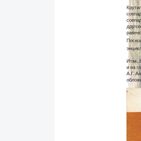
Крутил
совпад
совпад
другог
равен
Поско
энцик
Итак, 
и на г
А.Г. А
обложк