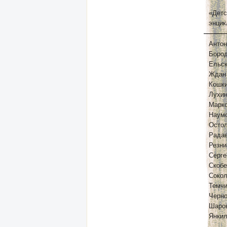
«Детс
энцик
Антон
Бород
Ельск
Ждан 
Кошк
Лухин
Марко
Наумо
Остол
Радае
Резни
Серге
Скобе
Сокол
Темчи
Черно
Шаров
Янкил