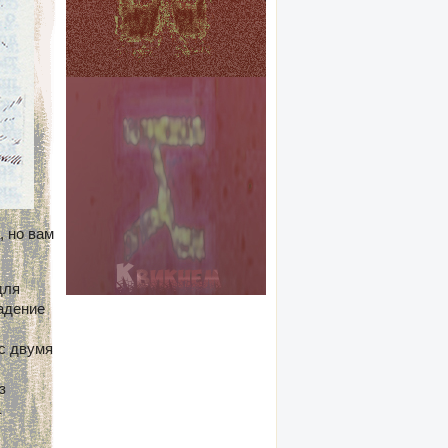
, но вам
для
адение
с двумя
з
а