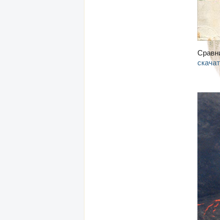
Сравни
скача