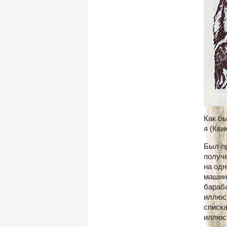
Как бы
я (Кви
Был пр
получ
на од
машин
бараб
иллюст
списка
иллюст