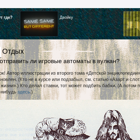
ут где?
Двойку
Отдых
 отправить ли игровые автоматы в вулкан?
| 17.04.2016
к! Автор иллюстрации из второго тома «Детской энциклопедии»
тановлен. (Кто не в курсе или подзабыл, см. статью «Азарт и сло
жизни».) Кто делал ставки, тот может подбить бабки. (А потом 
о-нибудь
здесь
.)