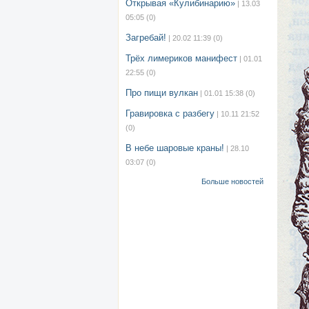
Открывая «Кулибинарию»
| 13.03
05:05
(0)
Загребай!
| 20.02 11:39
(0)
Трёх лимериков манифест
| 01.01
22:55
(0)
Про пищи вулкан
| 01.01 15:38
(0)
Гравировка с разбегу
| 10.11 21:52
(0)
В небе шаровые краны!
| 28.10
03:07
(0)
Больше новостей