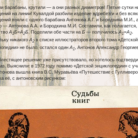
и барабаны, крутили — а они разных диаметров! Пятые сутки н
ений на линии! Кувалдой разбили изделие вдребезги и без всяк
ений взяли с одного барабана Антонова А.Г. и Бородкина М.И., а
о — Антонова А.А. и Бородкина М.И. Составили, как полагается,
ство
А
Б=А
Б
. Поделили обе части на
Б
— получилось
А
=А
.
1
2
1
2
льку никакого
А
в списке иллюстраторов второго тома «Детской
2
лопедии» не было, остался один
А
, Антонов Александр Георгие
1
блестящее решение уже присутствовало, но хотелось подтверд
лаз. Выяснили: в 1972 году помимо «Детской энциклопедии» с у
нтонова вышла книга В.С. Муравьёва «Путешествие с Гулливеро
а её, с антоновским рисунком: