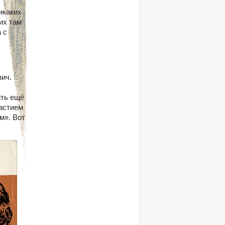
икаких
их там
 с
вич.
ить ещё
частием
м». Вот