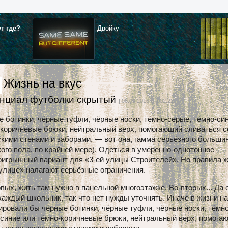
ут где?
Двойку
Жизнь на вкус
нциал футболки скрытый
| 06.03.2016 г. в 02:22
 ботинки, чёрные туфли, чёрные носки, тёмно-серые, тёмно-си
-коричневые брюки, нейтральный верх, помогающий сливаться с
кими стенами и заборами, — вот она, гамма серьёзного больши
ого пола, по крайней мере). Одеться в умеренно-однотонное —
оигрышный вариант для «3-ей улицы Строителей». Но правила ж
улице» налагают серьёзные ограничения.
вых, жить там нужно в панельной многоэтажке. Во-вторых... Да 
каждый школьник, так что нет нужды уточнять. Иначе в жизни н
ровали бы чёрные ботинки, чёрные туфли, чёрные носки, тёмн
-синие или тёмно-коричневые брюки, нейтральный верх, помога