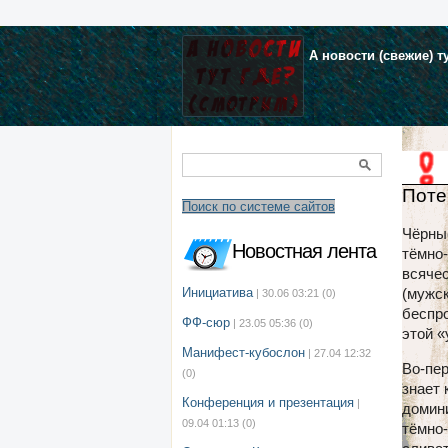
А новости (свежие) т
Поте
Поиск по системе сайтов
Чёрные
Новостная лента
тёмно
всячес
Инициатива
(мужск
| 30.06 03:21
(0)
беспр
ФФ-сюр
| 23.05 05:36
(0)
этой «
Манифест-кубослон
| 27.04 12:32
Во-пер
(0)
знает 
Конференция и презентация
|
домини
09.04 01:13
(0)
тёмно