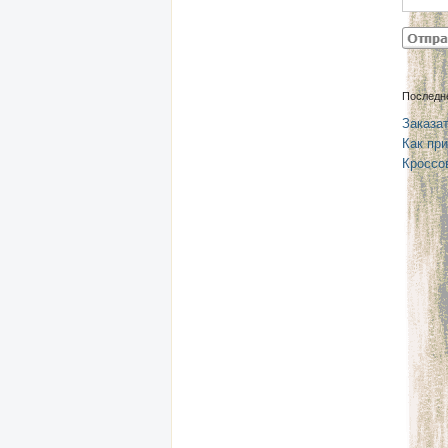
Последн
Заказат
Как при
Кроссо