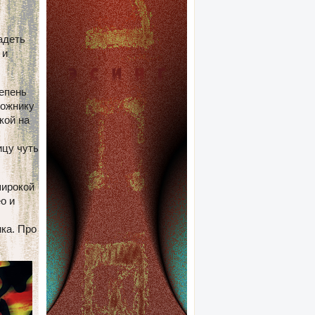
адеть
 и
тепень
дожнику
кой на
ицу чуть
широкой
o и
ика. Про