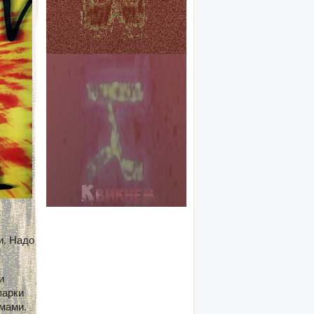
и. Надо
и
парки
мами.