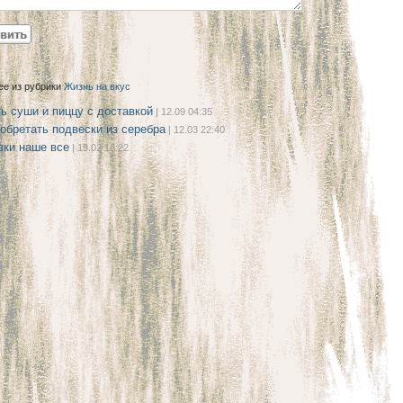
ее из рубрики
Жизнь на вкус
ь суши и пиццу с доставкой
| 12.09 04:35
обретать подвески из серебра
| 12.03 22:40
вки наше все
| 19.02 16:22