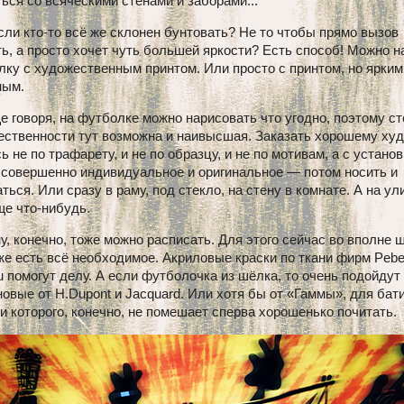
ься со всяческими стенами и заборами...
сли кто-то всё же склонен бунтовать? Не то чтобы прямо вызов
ь, а просто хочет чуть большей яркости? Есть способ! Можно н
ку с художественным принтом. Или просто с принтом, но ярким
ным.
 говоря, на футболке можно нарисовать что угодно, поэтому с
ественности тут возможна и наивысшая. Заказать хорошему ху
ь не по трафарету, и не по образцу, и не по мотивам, а с установ
 совершенно индивидуальное и оригинальное — потом носить и
ться. Или сразу в раму, под стекло, на стену в комнате. А на ул
ще что-нибудь.
, конечно, тоже можно расписать. Для этого сейчас во вполне 
е есть всё необходимое. Акриловые краски по ткани фирм Pebe
 помогут делу. А если футболочка из шёлка, то очень подойдут
овые от H.Dupont и Jaсquard. Или хотя бы от «Гаммы», для бат
и которого, конечно, не помешает сперва хорошенько почитать.