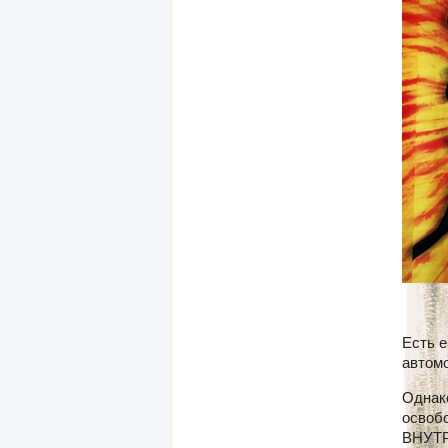
Есть е
автом
Однако
освобо
ВНУТР