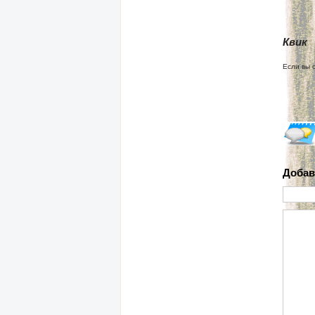
Квик
Если вы 
Добав