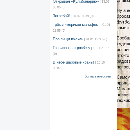
сливат
Открывая «Кулибинарию»
| 13.03
05:05
(0)
Ну а е
Загребай!
бросат
| 20.02 11:39
(0)
футбол
Трёх лимериков манифест
| 01.01
замет
22:55
(0)
Вообще
Про пищи вулкан
| 01.01 15:38
(0)
худож
Гравировка с разбегу
| 10.11 21:52
роспис
(0)
что-то
радова
В небе шаровые краны!
| 28.10
попро
03:07
(0)
Больше новостей
Самому
продаж
Marabu
анилин
техник