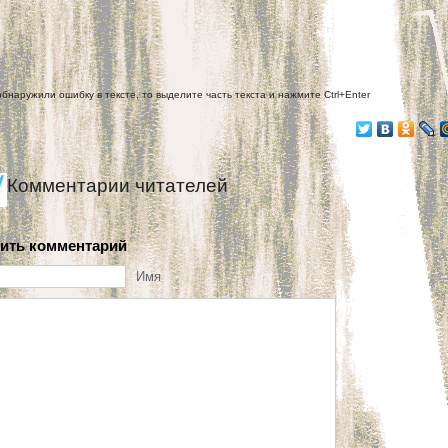
обнаружили ошибку в тексте, то выделите часть текста и нажмите Ctrl+Enter
Комментарии читателей
ить комментарий
Имя