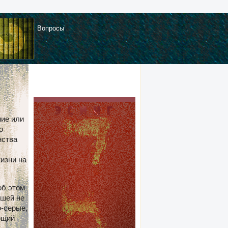
Вопросы
ние или
о
нства
изни на
об этом
ашей не
о-серые,
ющий