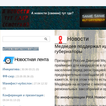
А новости (свежие) тут где?
Новости
Медведев поддержал ид
Поиск по системе сайтов
губернаторы
| 05.04.2012 г. в 17
Новостная лента
Президент России Дмитрий Ме
праймериз для кандидатов в г
Инициатива
| 30.06 03:21
(0)
населения перед регистрацией
предварительно сообщали об э
ФФ-сюр
| 23.05 05:36
(0)
кажется, что в этом что-то ест
Манифест-кубослон
| 27.04 12:32
Медведев на встрече с некото
(0)
региональных заксобраний и о
Конференция и презентация
|
По иноформации РИА Новос
09.04 01:13
(0)
Если вы обнаружили ошибку в тексте, то выд