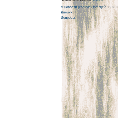
А новости (свежие) тут где?
| 27.08 0
Двойку
| 21.08 22:12
Вопросы
| 08.08 08:17