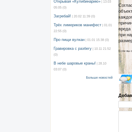
Открывая «Кулибинарию»
| 13.03
Соглас
05:05
(0)
объект
Загребай!
| 20.02 11:39
(0)
каждог
причин
Трёх лимериков манифест
| 01.01
вреда
22:55
(0)
при на
Про пищи вулкан
| 01.01 15:38
(0)
размер
Гравировка с разбегу
| 10.11 21:52
Если вы 
(0)
В небе шаровые краны!
| 28.10
03:07
(0)
Больше новостей
Добав