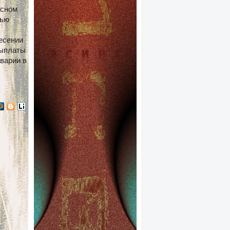
асном
вью
есении
выплаты
варии в