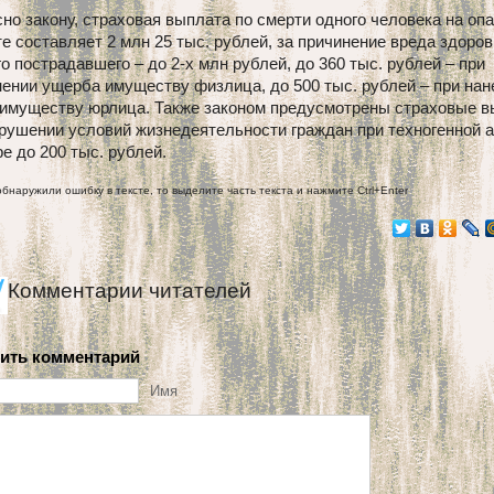
но закону, страховая выплата по смерти одного человека на оп
е составляет 2 млн 25 тыс. рублей, за причинение вреда здоро
о пострадавшего – до 2-х млн рублей, до 360 тыс. рублей – при
ении ущерба имуществу физлица, до 500 тыс. рублей – при нан
 имуществу юрлица. Также законом предусмотрены страховые 
рушении условий жизнедеятельности граждан при техногенной а
е до 200 тыс. рублей.
обнаружили ошибку в тексте, то выделите часть текста и нажмите Ctrl+Enter
Комментарии читателей
ить комментарий
Имя