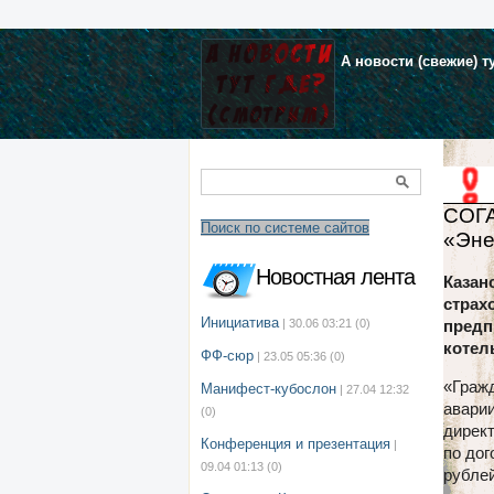
А новости (свежие) т
СОГА
Поиск по системе сайтов
«Эне
Новостная лента
Казан
страх
Инициатива
| 30.06 03:21
(0)
предп
котел
ФФ-сюр
| 23.05 05:36
(0)
«Гражд
Манифест-кубослон
| 27.04 12:32
аварии
(0)
дирек
Конференция и презентация
|
по дог
09.04 01:13
(0)
рублей