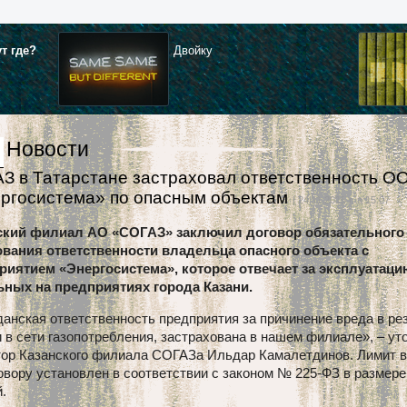
ут где?
Двойку
Новости
З в Татарстане застраховал ответственность О
ргосистема» по опасным объектам
| 24.11.2015 г. в 15:07
ский филиал АО «СОГАЗ» заключил договор обязательного
ования ответственности владельца опасного объекта с
риятием «Энергосистема», которое отвечает за эксплуатаци
ьных на предприятиях города Казани.
анская ответственность предприятия за причинение вреда в ре
 в сети газопотребления, застрахована в нашем филиале», – ут
тор Казанского филиала СОГАЗа Ильдар Камалетдинов. Лимит 
овору установлен в соответствии с законом № 225-ФЗ в размере
.