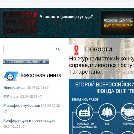
А новости (свежие) тут где?
Новости
На журналистский конк
Поиск по системе сайтов
справедливость» поступ
Татарстана
| 17.11.2015 г. в 11:38
Новостная лента
Инициатива
| 30.06 03:21
(0)
ФФ-сюр
| 23.05 05:36
(0)
Манифест-кубослон
| 27.04 12:32
(0)
Конференция и презентация
|
09.04 01:13
(0)