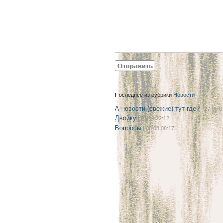
Последнее из рубрики
Новости
А новости (свежие) тут где?
| 27.08 0
Двойку
| 21.08 22:12
Вопросы
| 08.08 08:17