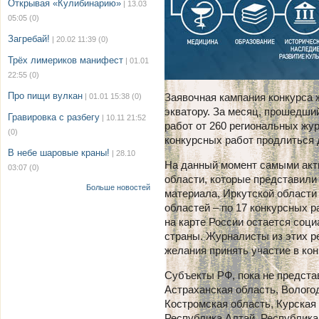
Открывая «Кулибинарию»
| 13.03
05:05
(0)
Загребай!
| 20.02 11:39
(0)
Трёх лимериков манифест
| 01.01
22:55
(0)
Про пищи вулкан
Заявочная кампания конкурса 
| 01.01 15:38
(0)
экватору. За месяц, прошедший
Гравировка с разбегу
| 10.11 21:52
работ от 260 региональных жур
(0)
конкурсных работ продлиться д
В небе шаровые краны!
| 28.10
На данный момент самыми ак
03:07
(0)
области, которые представили
Больше новостей
материала, Иркутской области 
областей – по 17 конкурсных р
на карте России остается соц
страны. Журналисты из этих р
желания принять участие в ко
Субъекты РФ, пока не предста
Астраханская область, Волого
Костромская область, Курская
Республика Алтай, Республика