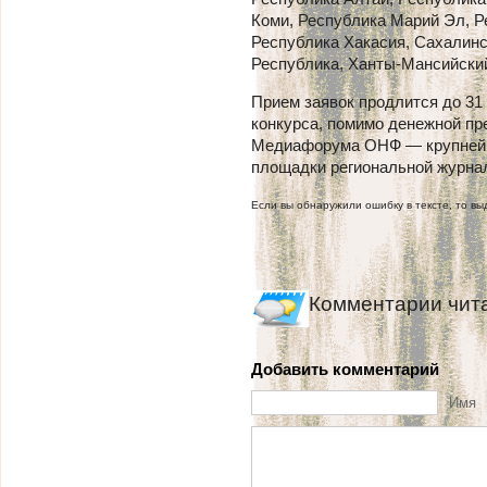
Коми, Республика Марий Эл, Р
Республика Хакасия, Сахалинс
Республика, Ханты-Мансийский
Прием заявок продлится до 31 
конкурса, помимо денежной пр
Медиафорума ОНФ — крупнейш
площадки региональной журнал
Если вы обнаружили ошибку в тексте, то выд
Комментарии чит
Добавить комментарий
Имя