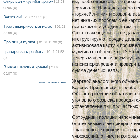
им, необходимо срочно произв
Открывая «Кулибинарию»
| 13.03
терминала. Находясь около не
05:05
(0)
«горячей линии» и созвонилась
Загребай!
| 20.02 11:39
(0)
нет никаких проблем с ее карт
незнакомец и убедил в том, ч
Трёх лимериков манифест
| 01.01
Со слов женщины, он не давал 
22:55
(0)
инструктируя о порядке дальн
Про пищи вулкан
| 01.01 15:38
(0)
активировала карту и произве
мужчина сообщил, что 19,5 ты
Гравировка с разбегу
| 10.11 21:52
теперь мошенники не смогут и
(0)
пенсионерка решила проверить
В небе шаровые краны!
| 28.10
сумма денег исчезла.
03:07
(0)
Жертвой аналогичного обмана 
Больше новостей
Казани. При аналогичных обст
Обе потерпевшие обратились 
уголовного розыска проводятс
установление лиц причастных
Сотрудники полиции напомина
бдительными и не доверять и
тщательно ее проверять, созв
учреждений, от имени которых 