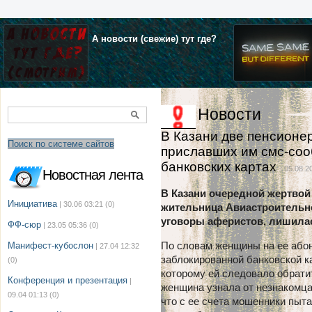
А новости (свежие) тут где?
Новости
В Казани две пенсионе
Поиск по системе сайтов
приславших им смс-со
банковских картах
| 05.08.2
Новостная лента
В Казани очередной жертвой
Инициатива
| 30.06 03:21
(0)
жительница Авиастроительно
уговоры аферистов, лишилас
ФФ-сюр
| 23.05 05:36
(0)
По словам женщины на ее або
Манифест-кубослон
| 27.04 12:32
заблокированной банковской ка
(0)
которому ей следовало обрати
Конференция и презентация
|
женщина узнала от незнакомца
09.04 01:13
(0)
что с ее счета мошенники пыта