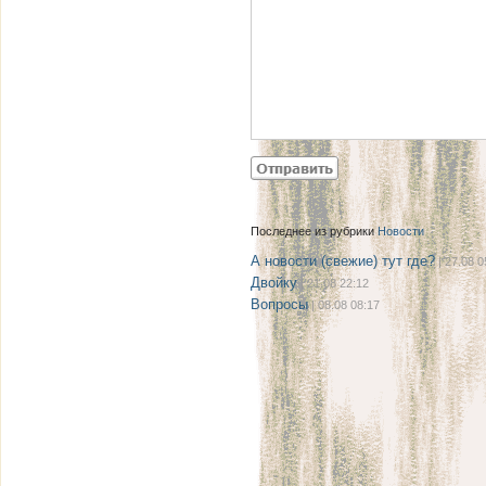
Последнее из рубрики
Новости
А новости (свежие) тут где?
| 27.08 0
Двойку
| 21.08 22:12
Вопросы
| 08.08 08:17