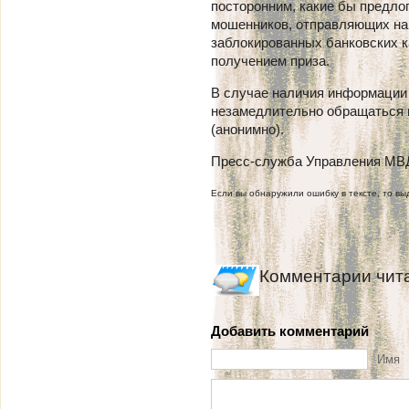
посторонним, какие бы предлог
мошенников, отправляющих на 
заблокированных банковских к
получением приза.
В случае наличия информации
незамедлительно обращаться 
(анонимно).
Пресс-служба Управления МВД 
Если вы обнаружили ошибку в тексте, то выд
Комментарии чит
Добавить комментарий
Имя