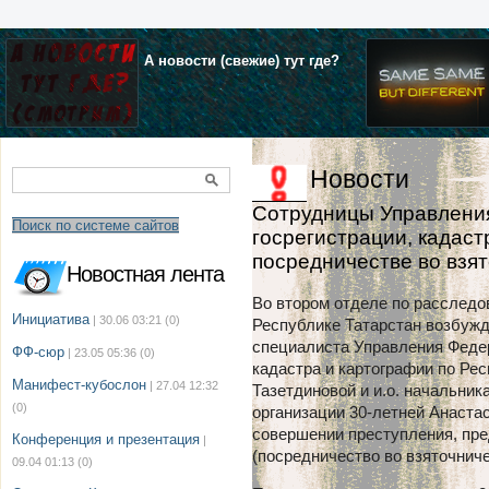
А новости (свежие) тут где?
Новости
Сотрудницы Управлени
Поиск по системе сайтов
госрегистрации, кадаст
посредничестве во взя
Новостная лента
Во втором отделе по расследо
Инициатива
| 30.06 03:21
(0)
Республике Татарстан возбужд
специалиста Управления Феде
ФФ-сюр
| 23.05 05:36
(0)
кадастра и картографии по Рес
Манифест-кубослон
| 27.04 12:32
Тазетдиновой и и.о. начальни
(0)
организации 30-летней Анаста
совершении преступления, пред
Конференция и презентация
|
(посредничество во взяточниче
09.04 01:13
(0)