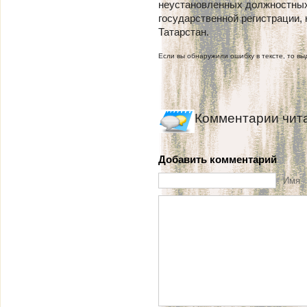
неустановленных должностны
государственной регистрации, 
Татарстан.
Если вы обнаружили ошибку в тексте, то выд
Комментарии чит
Добавить комментарий
Имя