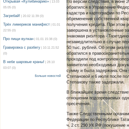
По версии следствия, в июне 2
Открывая «Кулибинарию»
| 13.03
обратился в Управление Федер
05:05
(0)
кадастра и картографии по Ре
Загребай!
| 20.02 11:39
(0)
обременения собственной квар
получения кредита. При этом 
Трёх лимериков манифест
| 01.01
завершена в установленные за
22:55
(0)
знакомая риэлтора - Тазетдино
Про пищи вулкан
| 01.01 15:38
(0)
незамедлительно в случае пер
50 тыс. рублей. Об этом риэлт
Гравировка с разбегу
| 10.11 21:52
обратился в правоохранитель
(0)
проходили под контролем опер
В небе шаровые краны!
| 28.10
заявителю необходимых докум
03:07
(0)
сумму и была задержана. Она 
Степановой и 6 июля после по
Больше новостей
Степанову также задержали.
В ближайшее время следствие 
отношении подозреваемых одн
пресечения.
Также Следственными органам
Федерации по Республике Татар
ч. 2 ст. 290 УК РФ (покушение 