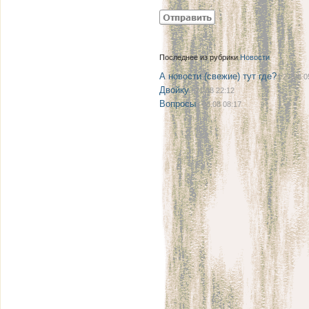
Последнее из рубрики
Новости
А новости (свежие) тут где?
| 27.08 0
Двойку
| 21.08 22:12
Вопросы
| 08.08 08:17