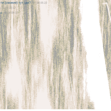
ти (свежие) тут где?
| 27.08 05:22
| 21.08 22:12
ы
| 08.08 08:17