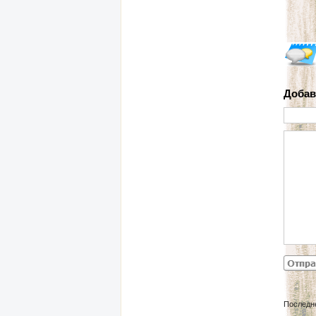
Добав
Последн