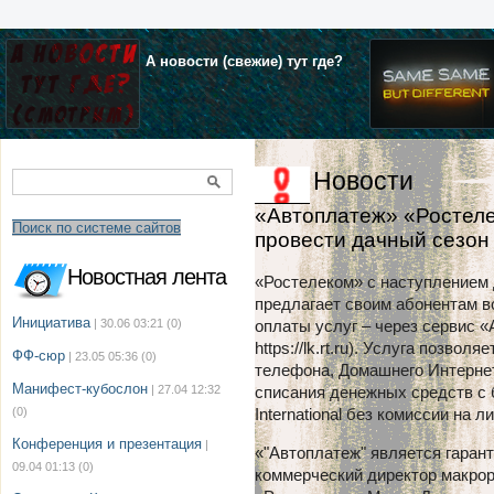
А новости (свежие) тут где?
Новости
«Автоплатеж» «Ростеле
Поиск по системе сайтов
провести дачный сезо
Новостная лента
«Ростелеком» с наступлением 
предлагает своим абонентам 
Инициатива
| 30.06 03:21
(0)
оплаты услуг – через сервис «
https://lk.rt.ru). Услуга позв
ФФ-сюр
| 23.05 05:36
(0)
телефона, Домашнего Интернет
Манифест-кубослон
| 27.04 12:32
списания денежных средств с ба
(0)
International без комиссии на
Конференция и презентация
|
«"Автоплатеж" является гарант
09.04 01:13
(0)
коммерческий директор макро