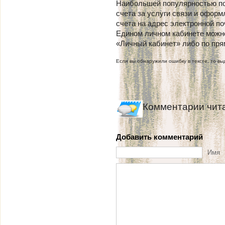
Наибольшей популярностью по
счета за услуги связи и офор
счета на адрес электронной по
Едином личном кабинете можно
«Личный кабинет» либо по прямой
Если вы обнаружили ошибку в тексте, то выд
Комментарии чит
Добавить комментарий
Имя