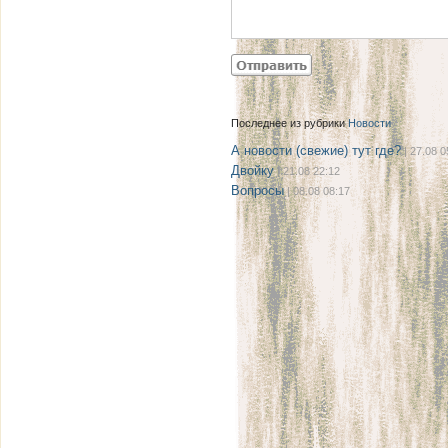
Последнее из рубрики
Новости
А новости (свежие) тут где?
| 27.08 0
Двойку
| 21.08 22:12
Вопросы
| 08.08 08:17