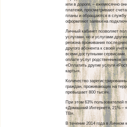
или в дороге, – ежемесячно он
платежи, просматривают счета
планы и обращаются в службу
оформляют заявки на подключе
Личный кабинет позволяет пол
услугами, но и услугами други
региона проживания последних
другого абонента к своей учет
всеми доступными сервисами. 
оплате услуг родственников и
«Оплатить другие услуги «Рос
карты».
Количество зарегистрированны
граждан, проживающих на терр
превышает 800 тысяч.
При этом 63% пользователей п
«Домашний Интернет», 21% – 
ТВ».
В течение 2014 года в Личном 