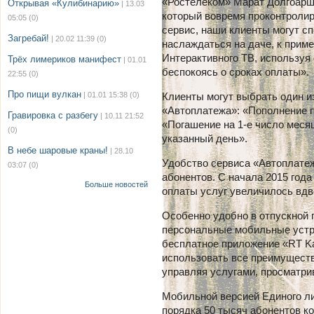
«Ростелеком» Марат Долгоарш
Открывая «Кулибинарию»
| 13.03
который вовремя проконтролир
05:05
(0)
сервис, наши клиенты могут сп
Загребай!
| 20.02 11:39
(0)
наслаждаться на даче, к прим
Интерактивного ТВ, используя 
Трёх лимериков манифест
| 01.01
беспокоясь о сроках оплаты».
22:55
(0)
Про пищи вулкан
| 01.01 15:38
(0)
Клиенты могут выбрать один и
«Автоплатежа»: «Пополнение п
Гравировка с разбегу
| 10.11 21:52
«Погашение на 1-е число меся
(0)
указанный день».
В небе шаровые краны!
| 28.10
Удобство сервиса «Автоплате
03:07
(0)
абонентов. С начала 2015 год
Больше новостей
оплаты услуг увеличилось вдв
Особенно удобно в отпускной 
персональные мобильные устр
бесплатное приложение «RT Kab
использовать все преимуществ
управляя услугами, просматрив
Мобильной версией Единого ли
порядка 50 тысяч абонентов к