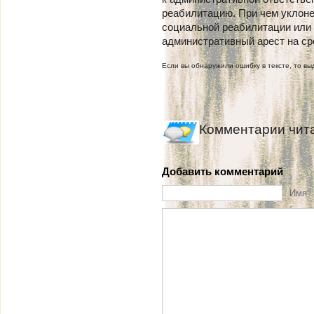
реабилитацию. При чем уклоне
социальной реабилитации или 
административный арест на сро
Если вы обнаружили ошибку в тексте, то выд
Комментарии чит
Добавить комментарий
Имя