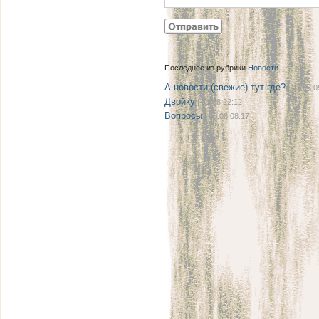
Последнее из рубрики
Новости
А новости (свежие) тут где?
| 27.08 0
Двойку
| 21.08 22:12
Вопросы
| 08.08 08:17