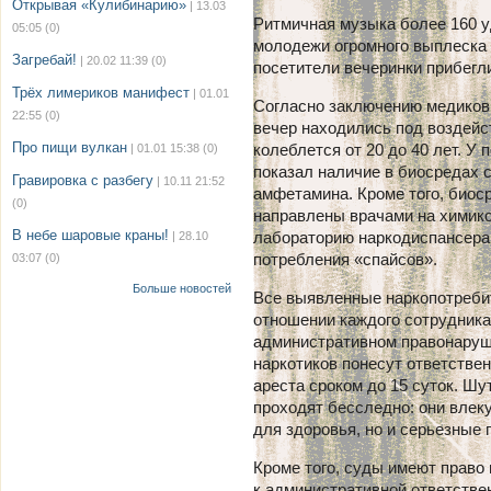
Открывая «Кулибинарию»
| 13.03
Ритмичная музыка более 160 у
05:05
(0)
молодежи огромного выплеска э
Загребай!
| 20.02 11:39
(0)
посетители вечеринки прибег
Трёх лимериков манифест
| 01.01
Согласно заключению медиков, 
22:55
(0)
вечер находились под воздейс
Про пищи вулкан
колеблется от 20 до 40 лет. 
| 01.01 15:38
(0)
показал наличие в биосредах 
Гравировка с разбегу
| 10.11 21:52
амфетамина. Кроме того, биос
(0)
направлены врачами на химико
В небе шаровые краны!
лабораторию наркодиспансера
| 28.10
потребления «спайсов».
03:07
(0)
Больше новостей
Все выявленные наркопотреби
отношении каждого сотрудника
административном правонаруш
наркотиков понесут ответстве
ареста сроком до 15 суток. Ш
проходят бесследно: они влек
для здоровья, но и серьезные 
Кроме того, суды имеют право
к административной ответстве