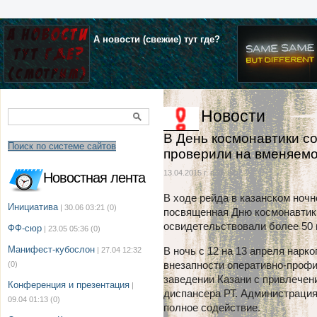
А новости (свежие) тут где?
Новости
В День космонавтики с
Поиск по системе сайтов
проверили на вменяемо
13.04.2015 г. в 16:32
Новостная лента
В ходе рейда в казанском ночн
Инициатива
| 30.06 03:21
(0)
посвященная Дню космонавтики
освидетельствовали более 50 
ФФ-сюр
| 23.05 05:36
(0)
Манифест-кубослон
В ночь с 12 на 13 апреля нарк
| 27.04 12:32
внезапности оперативно-профи
(0)
заведении Казани с привлечен
Конференция и презентация
|
диспансера РТ. Администрация
09.04 01:13
(0)
полное содействие.