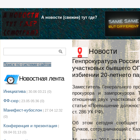
А новости (свежие) тут где?
Новости
Генпрокуратура России
Поиск по системе сайтов
участковых бывшего ОП
избиении 20-летнего п
Новостная лента
Заместитель Генерального пр
Инициатива
| 30.06 03:21
(0)
прокурора и зампрокурора 
отношении двух участковых 
ФФ-сюр
| 23.05 05:36
(0)
статье «Превышение должност
Манифест-кубослон
| 27.04 12:32
ст. 286 УК РФ).
(0)
Об этом сегодня сообщает 
Конференция и презентация
|
Сучков, сотрудничающий с Ка
09.04 01:13
(0)
16 августа 2014 года в Каз