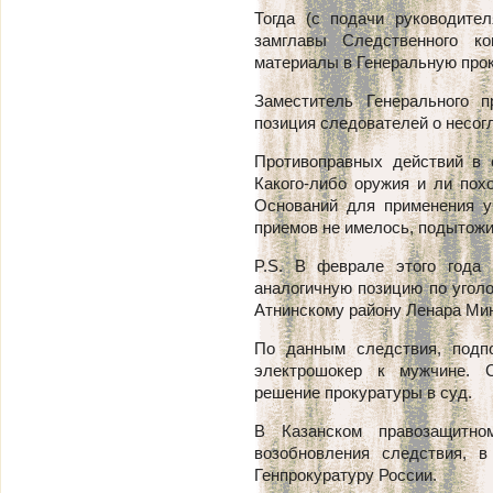
Тогда (с подачи руководите
замглавы Следственного к
материалы в Генеральную прок
Заместитель Генерального п
позиция следователей о несог
Противоправных действий в 
Какого-либо оружия и ли похо
Оснований для применения у
приемов не имелось, подытожи
P.S.
В феврале этого года 
аналогичную позицию по угол
Атнинскому району Ленара Мин
По данным следствия, подпо
электрошокер к мужчине. 
решение прокуратуры в суд.
В Казанском правозащитно
возобновления следствия, 
Генпрокуратуру России.