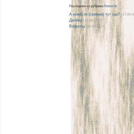
Последнее из рубрики
Новости
А новости (свежие) тут где?
| 27.08 0
Двойку
| 21.08 22:12
Вопросы
| 08.08 08:17