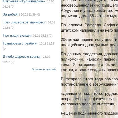
Открывая «Кулибинарию»
| 13.03
несовершеннолетних бывшего
05:05
(0)
Абдуллин и участковый того ж
Загребай!
| 20.02 11:39
(0)
подъезде дома 55-летнего мужч
Трёх лимериков манифест
| 01.01
По словам Рафаэля Сафина,
22:55
(0)
штатском направили на него пи
Про пищи вулкан
| 01.01 15:38
(0)
20-летний парень испугался и
Гравировка с разбегу
| 10.11 21:52
полицейских дважды выстрелил
(0)
По данным следствия, два кап
В небе шаровые краны!
| 28.10
полномочий, нанесли парню
03:07
(0)
тела. У потерпевшего были 
клетки, а также ссадины право
Больше новостей
В феврале этого года зампро
постановление о возбуждении 
«Данные о том, что сотрудни
неправомерную физическую
уголовного дела не имеется», 
Решение подчиненного поддер